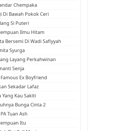
kandar Chempaka
ji Di Bawah Pokok Ceri
ang Si Puteri
rempuan Ilmu Hitam
ta Bersemi Di Wadi Safiyyah
ita Syurga
yang Layang Perkahwinan
anti Senja
Famous Ex Boyfriend
an Sekadar Lafaz
 Yang Kau Sakiti
uhnya Bunga Cinta 2
 PA Tuan Ash
rempuan Itu