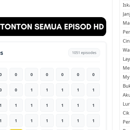
Is
Jan
Mal
Pe
Cin
Wan
es
1051 episodes
La
Men
0
0
0
0
0
0
0
My 
Buk
0
0
1
1
1
1
1
Aku
Lur
1
1
1
1
1
1
1
Cik
1
1
1
1
1
1
1
Pe