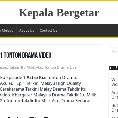
Kepala Bergetar
m Melayu
About Us
Contact Us
e 1 Tonton Drama Video
isod
,
Takdir Itu Milik Aku
,
Tonton Drama Live
Kirim
 Aku Episode 1
Astro Ria
Tonton Drama.
Wis
ku Full Ep 1 Terkini Melayu High Quality
Vi
 Cerekarama Terkini Malay Drama Takdir Itu
Ano
ideo. Kbergetar Malaysia Drama Takdir Itu Milik
Dr
m2u Tonton Takdir Itu Milik Aku Drama Senarai
Bul
Dr