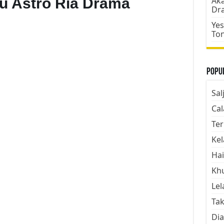
Aku Astro Ria Drama
Aka
Dr
Yes
To
Popul
Sal
Cal
Ter
Kel
Hai
Kh
Lel
Tak
Dia