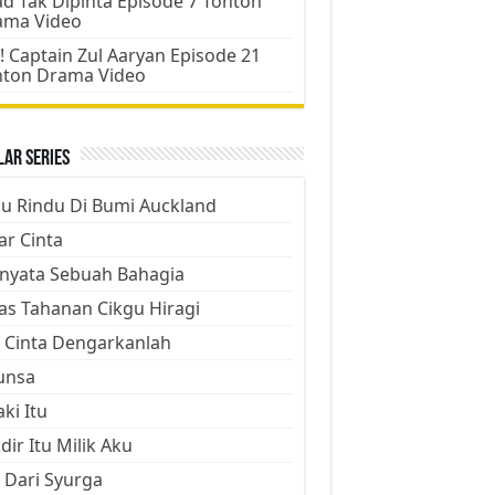
d Tak Dipinta Episode 7 Tonton
ama Video
! Captain Zul Aaryan Episode 21
nton Drama Video
ar Series
ju Rindu Di Bumi Auckland
ar Cinta
nyata Sebuah Bahagia
as Tahanan Cikgu Hiragi
 Cinta Dengarkanlah
unsa
aki Itu
dir Itu Milik Aku
 Dari Syurga