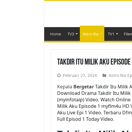
Home
TV3
Astro Ria
TV1
File
Takdir Itu Milik Aku Episod
Februari 27, 2024
Astro Ria Ep
Kepala
Bergetar
Takdir Itu Milik
Download Drama Takdir Itu Milik A
(myinfotaip) Video. Watch Online
Milik Aku Episode 1 myflm4u HD V
Aku Live Epi 1 Video. Terbaru Df
Full Episod 1 Today Video.