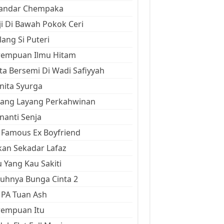
kandar Chempaka
ji Di Bawah Pokok Ceri
ang Si Puteri
rempuan Ilmu Hitam
ta Bersemi Di Wadi Safiyyah
ita Syurga
yang Layang Perkahwinan
anti Senja
Famous Ex Boyfriend
an Sekadar Lafaz
 Yang Kau Sakiti
uhnya Bunga Cinta 2
 PA Tuan Ash
rempuan Itu