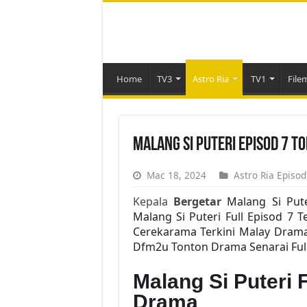
Home
TV3
Astro Ria
TV1
File
Malang Si Puteri Episod 7 T
Mac 18, 2024
Astro Ria Episod
Kepala
Bergetar
Malang Si Put
Malang Si Puteri Full Episod 7 T
Cerekarama Terkini Malay Drama
Dfm2u Tonton Drama Senarai Full
Malang Si Puteri 
Drama