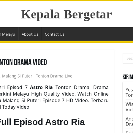
Kepala Bergetar
m Melayu
About Us
Contact Us
onton Drama Video
,
Malang Si Puteri
,
Tonton Drama Live
Kirim
eri Episod 7
Astro Ria
Tonton Drama. Drama
Yes
erkini Melayu High Quality Video. Watch Online
To
 Malang Si Puteri Episode 7 HD Video. Terbaru
Wis
 Today Video.
Vi
Ano
Full Episod Astro Ria
Dr