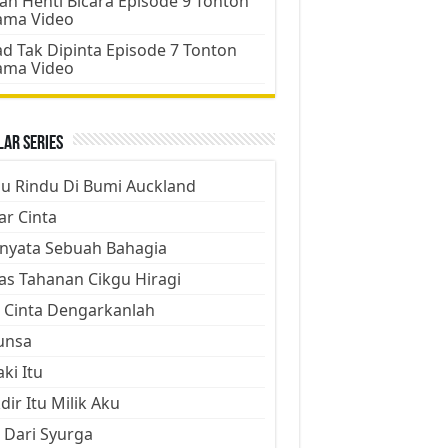
an Henti Bicara Episode 9 Tonton
ama Video
d Tak Dipinta Episode 7 Tonton
ama Video
ar Series
ju Rindu Di Bumi Auckland
ar Cinta
nyata Sebuah Bahagia
as Tahanan Cikgu Hiragi
 Cinta Dengarkanlah
unsa
aki Itu
dir Itu Milik Aku
 Dari Syurga