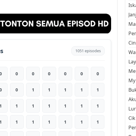
Is
Jan
Mal
Pe
Cin
es
1051 episodes
Wan
La
Men
0
0
0
0
0
0
0
My 
Buk
0
0
1
1
1
1
1
Aku
1
1
1
1
1
1
1
Lur
Cik
1
1
1
1
1
1
1
Pe