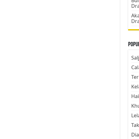
Bul
Dr
Aka
Dr
Popul
Sal
Cal
Ter
Kel
Hai
Kh
Lel
Tak
Dia