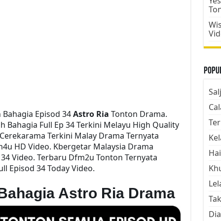
Yes
To
Wis
Vi
Popul
Sal
Cal
 Bahagia Episod 34
Astro Ria
Tonton Drama.
Ter
Bahagia Full Ep 34 Terkini Melayu High Quality
e Cerekarama Terkini Malay Drama Ternyata
Kel
m4u HD Video. Kbergetar Malaysia Drama
Hai
i 34 Video. Terbaru Dfm2u Tonton Ternyata
ll Episod 34 Today Video.
Kh
Lel
Bahagia Astro Ria Drama
Tak
Dia