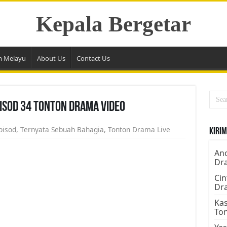
Kepala Bergetar
m Melayu
About Us
Contact Us
isod 34 Tonton Drama Video
pisod
,
Ternyata Sebuah Bahagia
,
Tonton Drama Live
Kirim
Ano
Dr
Cin
Dr
Kas
To