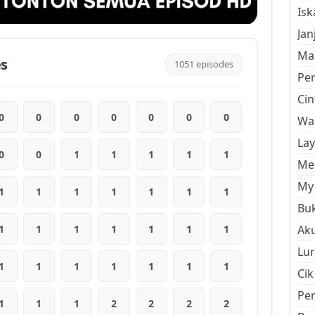
Is
Jan
Mal
es
1051 episodes
Pe
Cin
0
0
0
0
0
0
0
Wan
La
0
0
1
1
1
1
1
Men
My 
1
1
1
1
1
1
1
Buk
1
1
1
1
1
1
1
Aku
Lur
1
1
1
1
1
1
1
Cik
Pe
1
1
1
2
2
2
2