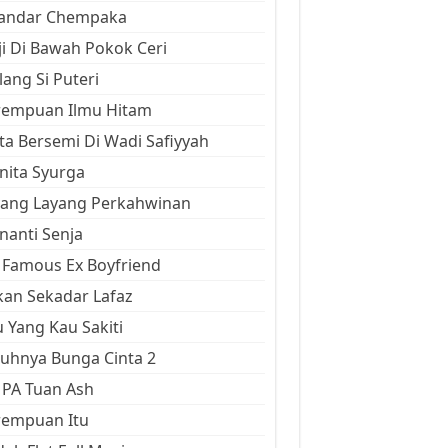
kandar Chempaka
ji Di Bawah Pokok Ceri
ang Si Puteri
rempuan Ilmu Hitam
ta Bersemi Di Wadi Safiyyah
ita Syurga
yang Layang Perkahwinan
anti Senja
Famous Ex Boyfriend
an Sekadar Lafaz
 Yang Kau Sakiti
uhnya Bunga Cinta 2
 PA Tuan Ash
rempuan Itu