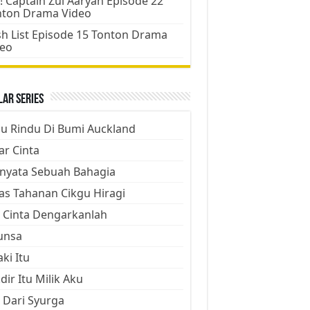
! Captain Zul Aaryan Episode 22
nton Drama Video
h List Episode 15 Tonton Drama
deo
ar Series
ju Rindu Di Bumi Auckland
ar Cinta
nyata Sebuah Bahagia
as Tahanan Cikgu Hiragi
 Cinta Dengarkanlah
unsa
aki Itu
dir Itu Milik Aku
 Dari Syurga