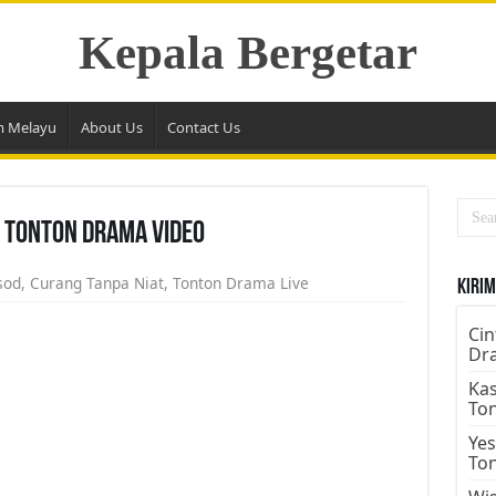
Kepala Bergetar
m Melayu
About Us
Contact Us
6 Tonton Drama Video
sod
,
Curang Tanpa Niat
,
Tonton Drama Live
Kirim
Cin
Dr
Kas
To
Yes
To