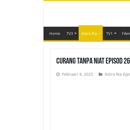
Home
TV3
Astro Ria
TV1
File
Curang Tanpa Niat Episod 2
Februari 4, 2025
Astro Ria Epi