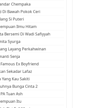
kandar Chempaka
ji Di Bawah Pokok Ceri
ang Si Puteri
rempuan Ilmu Hitam
ta Bersemi Di Wadi Safiyyah
ita Syurga
yang Layang Perkahwinan
anti Senja
Famous Ex Boyfriend
an Sekadar Lafaz
 Yang Kau Sakiti
uhnya Bunga Cinta 2
 PA Tuan Ash
rempuan Itu