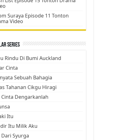
h List Episode 15 Tonton Drama
deo
m Suraya Episode 11 Tonton
ama Video
ar Series
ju Rindu Di Bumi Auckland
ar Cinta
nyata Sebuah Bahagia
as Tahanan Cikgu Hiragi
 Cinta Dengarkanlah
unsa
aki Itu
dir Itu Milik Aku
 Dari Syurga