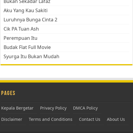
Bukan Sekadar Lafaz
Aku Yang Kau Sakiti
Luruhnya Bunga Cinta 2
Cik PA Tuan Ash
Perempuan Itu
Budak Flat Full Movie
Syurga Itu Bukan Mudah
Pages
Kepala Bergetar
Privacy Policy
DMCA Policy
Disclaimer
Terms and Conditions
Contact Us
About Us