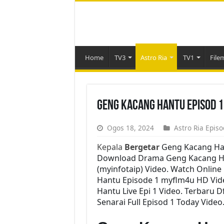
Home
TV3
Astro Ria
TV1
File
Geng Kacang Hantu Episod 1
Ogos 18, 2024
Astro Ria Episo
Kepala
Bergetar
Geng Kacang Ha
Download Drama Geng Kacang Hant
(myinfotaip) Video. Watch Onlin
Hantu Episode 1 myflm4u HD Vid
Hantu Live Epi 1 Video. Terbar
Senarai Full Episod 1 Today Video