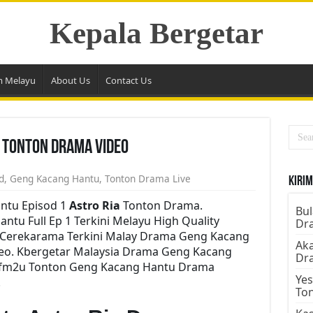
Kepala Bergetar
m Melayu
About Us
Contact Us
 Tonton Drama Video
d
,
Geng Kacang Hantu
,
Tonton Drama Live
Kirim
ntu Episod 1
Astro Ria
Tonton Drama.
Bul
u Full Ep 1 Terkini Melayu High Quality
Dr
e Cerekarama Terkini Malay Drama Geng Kacang
Aka
eo. Kbergetar Malaysia Drama Geng Kacang
Dr
u Dfm2u Tonton Geng Kacang Hantu Drama
Yes
.
To