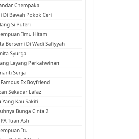
kandar Chempaka
ji Di Bawah Pokok Ceri
ang Si Puteri
rempuan Ilmu Hitam
ta Bersemi Di Wadi Safiyyah
ita Syurga
yang Layang Perkahwinan
anti Senja
Famous Ex Boyfriend
an Sekadar Lafaz
 Yang Kau Sakiti
uhnya Bunga Cinta 2
 PA Tuan Ash
rempuan Itu