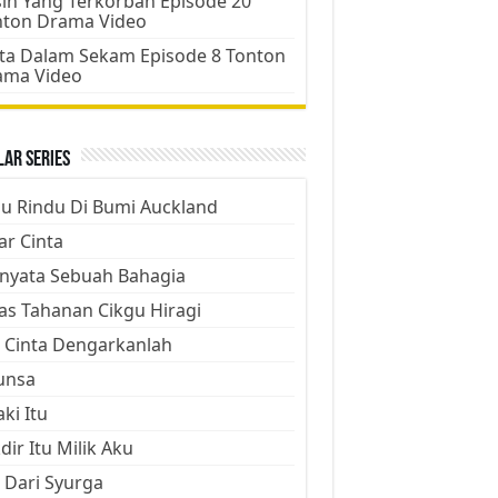
ih Yang Terkorban Episode 20
nton Drama Video
ta Dalam Sekam Episode 8 Tonton
ama Video
ar Series
ju Rindu Di Bumi Auckland
ar Cinta
nyata Sebuah Bahagia
as Tahanan Cikgu Hiragi
 Cinta Dengarkanlah
unsa
aki Itu
dir Itu Milik Aku
 Dari Syurga