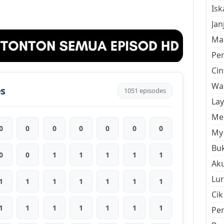
Is
Jan
Mal
Pe
Cin
Wan
es
1051 episodes
La
Men
0
0
0
0
0
0
0
My 
Buk
0
0
1
1
1
1
1
Aku
Lur
1
1
1
1
1
1
1
Cik
1
1
1
1
1
1
1
Pe