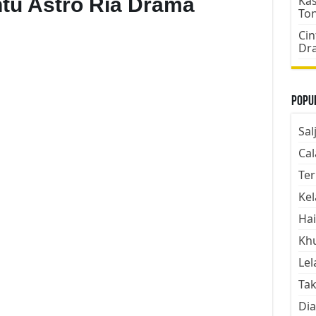
tu Astro Ria Drama
Kas
To
Cin
Dr
Popul
Sal
Cal
Ter
Kel
Hai
Kh
Lel
Tak
Dia