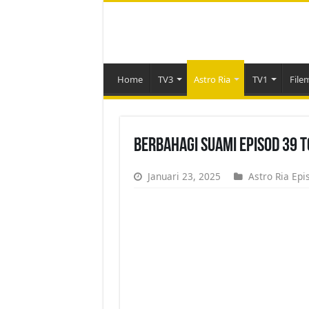
Home
TV3
Astro Ria
TV1
File
Berbahagi Suami Episod 39 
Januari 23, 2025
Astro Ria Epi