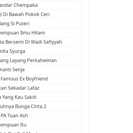
kandar Chempaka
ji Di Bawah Pokok Ceri
ang Si Puteri
rempuan Ilmu Hitam
ta Bersemi Di Wadi Safiyyah
ita Syurga
yang Layang Perkahwinan
anti Senja
Famous Ex Boyfriend
an Sekadar Lafaz
 Yang Kau Sakiti
uhnya Bunga Cinta 2
 PA Tuan Ash
rempuan Itu