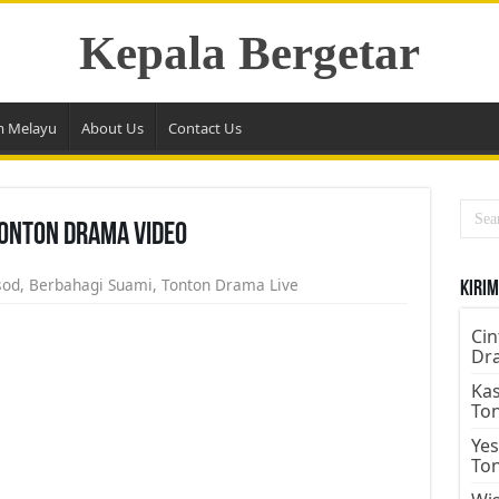
Kepala Bergetar
m Melayu
About Us
Contact Us
Tonton Drama Video
sod
,
Berbahagi Suami
,
Tonton Drama Live
Kirim
Cin
Dr
Kas
To
Yes
To