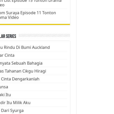
h List Episode 15 Tonton Drama
deo
m Suraya Episode 11 Tonton
ama Video
ar Series
ju Rindu Di Bumi Auckland
ar Cinta
nyata Sebuah Bahagia
as Tahanan Cikgu Hiragi
 Cinta Dengarkanlah
unsa
aki Itu
dir Itu Milik Aku
 Dari Syurga