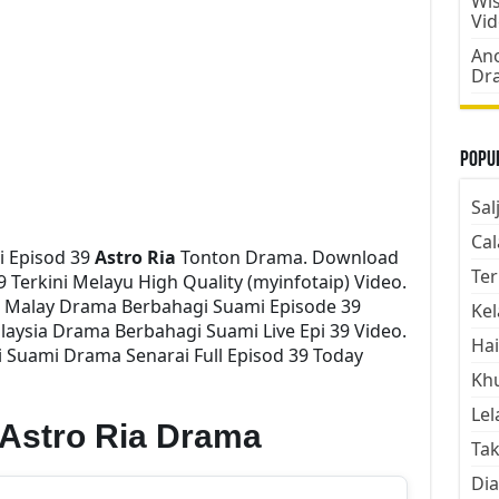
Wis
Vi
Ano
Dr
Popul
Sal
Cal
 Episod 39
Astro Ria
Tonton Drama. Download
Ter
 Terkini Melayu High Quality (myinfotaip) Video.
i Malay Drama Berbahagi Suami Episode 39
Kel
aysia Drama Berbahagi Suami Live Epi 39 Video.
Hai
Suami Drama Senarai Full Episod 39 Today
Kh
Lel
Astro Ria Drama
Tak
Dia