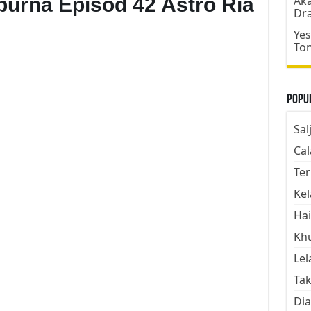
urna Episod 42 Astro Ria
Aka
Dr
Yes
To
Popul
Sal
Cal
Ter
Kel
Hai
Kh
Lel
Tak
Dia