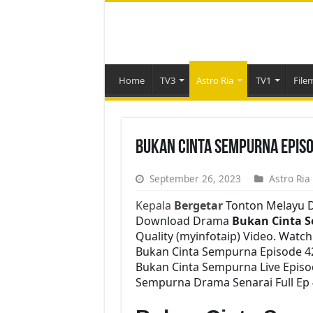
Home
TV3
Astro Ria
TV1
File
Bukan Cinta Sempurna Episo
September 26, 2023
Astro Ria
Kepala
Bergetar
Tonton Melayu D
Download Drama
Bukan Cinta 
Quality (myinfotaip) Video. Watc
Bukan Cinta Sempurna Episode 4
Bukan Cinta Sempurna Live Episo
Sempurna Drama Senarai Full Ep 