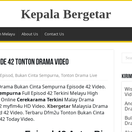
Kepala Bergetar
m Melayu
About Us
Contact Us
de 42 Tonton Drama Video
 Episod
,
Bukan Cinta Sempurna
,
Tonton Drama Live
Kirim
rama Bukan Cinta Sempurna Episode 42 Video.
Wis
Sempurna
Full Episod 42 Terkini Melayu High
Vi
h Online
Cerekarama Terkini
Malay Drama
Ano
2 myflm4u HD Video.
Kbergetar
Malaysia Drama
Dr
d 42 Video. Terbaru Dfm2u Tonton Bukan Cinta
Bul
42 Today Video.
Dr