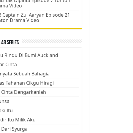
d Tak Dipinta Episode 7 Tonton
ama Video
! Captain Zul Aaryan Episode 21
nton Drama Video
ar Series
ju Rindu Di Bumi Auckland
ar Cinta
nyata Sebuah Bahagia
as Tahanan Cikgu Hiragi
 Cinta Dengarkanlah
unsa
aki Itu
dir Itu Milik Aku
 Dari Syurga