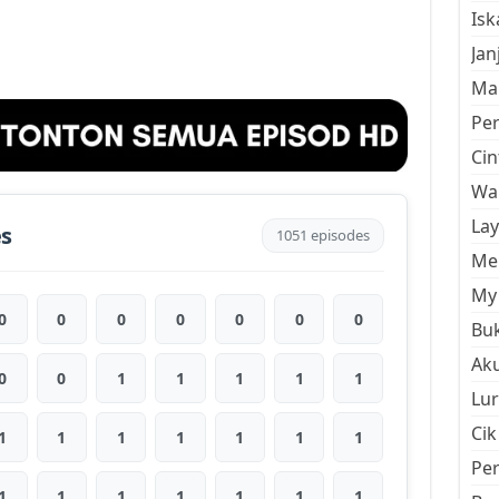
Is
Jan
Mal
Pe
Cin
Wan
La
es
1051 episodes
Men
My 
0
0
0
0
0
0
0
Buk
Aku
0
0
1
1
1
1
1
Lur
Cik
1
1
1
1
1
1
1
Pe
1
1
1
1
1
1
1