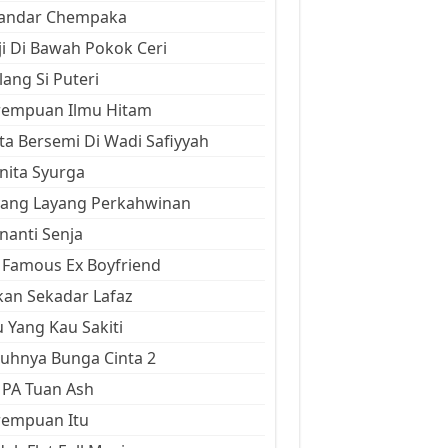
kandar Chempaka
ji Di Bawah Pokok Ceri
ang Si Puteri
rempuan Ilmu Hitam
ta Bersemi Di Wadi Safiyyah
ita Syurga
yang Layang Perkahwinan
anti Senja
Famous Ex Boyfriend
an Sekadar Lafaz
 Yang Kau Sakiti
uhnya Bunga Cinta 2
 PA Tuan Ash
rempuan Itu