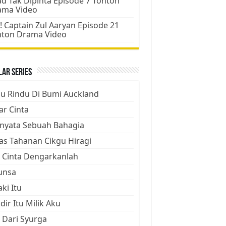
d Tak Dipinta Episode 7 Tonton
ama Video
! Captain Zul Aaryan Episode 21
nton Drama Video
ar Series
ju Rindu Di Bumi Auckland
ar Cinta
nyata Sebuah Bahagia
as Tahanan Cikgu Hiragi
 Cinta Dengarkanlah
unsa
aki Itu
dir Itu Milik Aku
 Dari Syurga