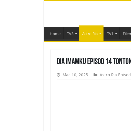
Home
TV3
Astro Ria
TV1
File
Dia Imamku Episod 14 Tonto
Mac 10, 2025
Astro Ria Episod