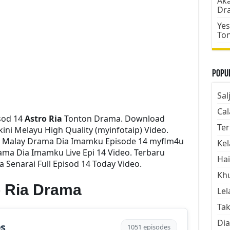
Aka
Dr
Yes
To
Popul
Sal
Cal
sod 14
Astro Ria
Tonton Drama. Download
Ter
ini Melayu High Quality (myinfotaip) Video.
i Malay Drama Dia Imamku Episode 14 myflm4u
Kel
ama Dia Imamku Live Epi 14 Video. Terbaru
Hai
enarai Full Episod 14 Today Video.
Kh
 Ria Drama
Lel
Tak
Dia
es
1051 episodes