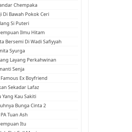
kandar Chempaka
ji Di Bawah Pokok Ceri
ang Si Puteri
rempuan Ilmu Hitam
ta Bersemi Di Wadi Safiyyah
ita Syurga
yang Layang Perkahwinan
anti Senja
Famous Ex Boyfriend
an Sekadar Lafaz
 Yang Kau Sakiti
uhnya Bunga Cinta 2
 PA Tuan Ash
rempuan Itu