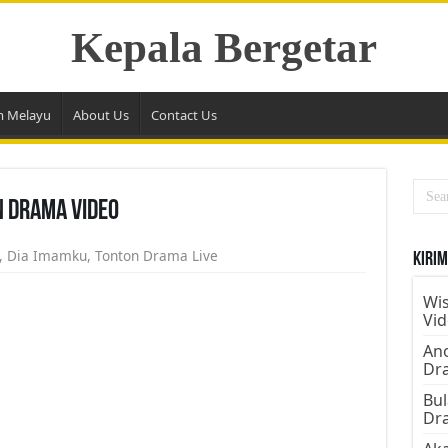
Kepala Bergetar
m Melayu
About Us
Contact Us
n Drama Video
,
Dia Imamku
,
Tonton Drama Live
Kirim
Wis
Vi
Ano
Dr
Bul
Dr