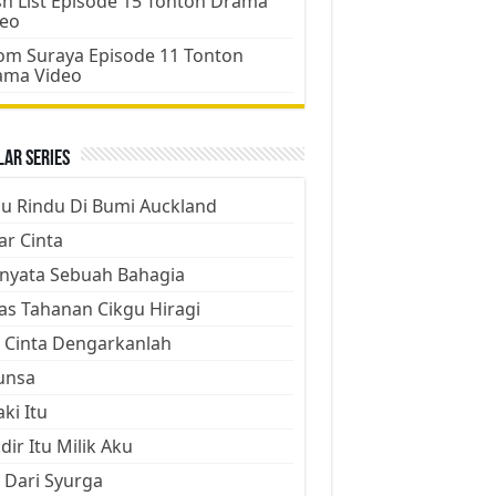
h List Episode 15 Tonton Drama
deo
m Suraya Episode 11 Tonton
ama Video
ar Series
ju Rindu Di Bumi Auckland
ar Cinta
nyata Sebuah Bahagia
as Tahanan Cikgu Hiragi
 Cinta Dengarkanlah
unsa
aki Itu
dir Itu Milik Aku
 Dari Syurga