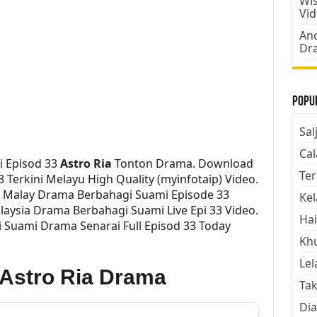
Wis
Vi
Ano
Dr
Popul
Sal
Cal
 Episod 33
Astro Ria
Tonton Drama. Download
Ter
 Terkini Melayu High Quality (myinfotaip) Video.
i Malay Drama Berbahagi Suami Episode 33
Kel
aysia Drama Berbahagi Suami Live Epi 33 Video.
Hai
Suami Drama Senarai Full Episod 33 Today
Kh
Lel
Astro Ria Drama
Tak
Dia