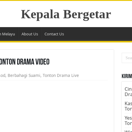
Kepala Bergetar
m Melayu
About Us
Contact Us
Tonton Drama Video
sod
,
Berbahagi Suami
,
Tonton Drama Live
Kirim
Cin
Dr
Kas
To
Yes
To