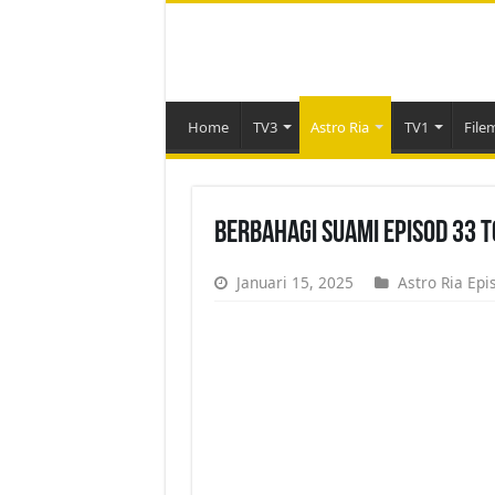
Home
TV3
Astro Ria
TV1
File
Berbahagi Suami Episod 33 
Januari 15, 2025
Astro Ria Epi