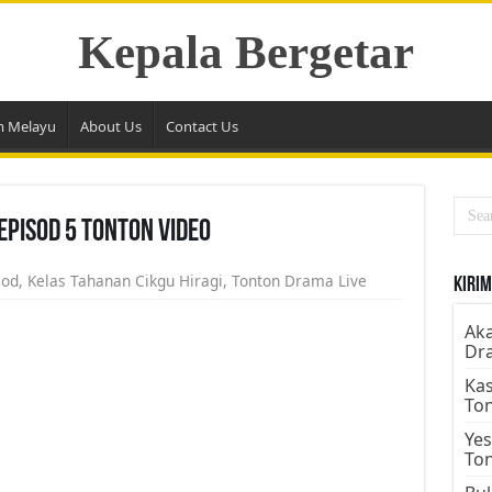
Kepala Bergetar
m Melayu
About Us
Contact Us
Episod 5 Tonton Video
sod
,
Kelas Tahanan Cikgu Hiragi
,
Tonton Drama Live
Kirim
Aka
Dr
Kas
To
Yes
To