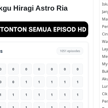
Is
gu Hiragi Astro Ria
Jan
Mal
Pe
Cin
Wan
La
es
1051 episodes
Men
My 
0
0
0
0
0
0
0
Buk
Aku
0
0
1
1
1
1
1
Lur
Cik
1
1
1
1
1
1
1
Pe
1
1
1
1
1
1
1