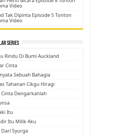
an Henti Bicara Episode 8 Tonton
ama Video
d Tak Dipinta Episode 5 Tonton
ama Video
ar Series
ju Rindu Di Bumi Auckland
ar Cinta
nyata Sebuah Bahagia
as Tahanan Cikgu Hiragi
 Cinta Dengarkanlah
unsa
aki Itu
dir Itu Milik Aku
 Dari Syurga