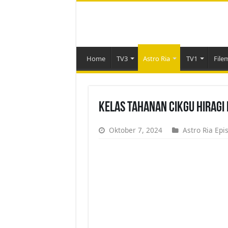
Home
TV3
Astro Ria
TV1
File
Kelas Tahanan Cikgu Hiragi 
Oktober 7, 2024
Astro Ria Epi