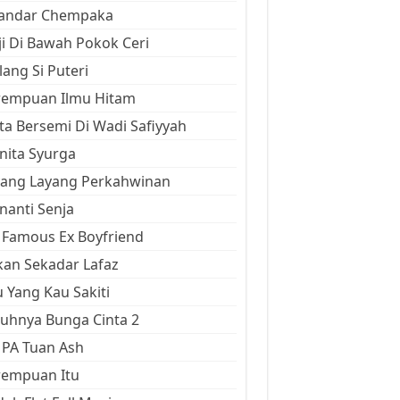
kandar Chempaka
ji Di Bawah Pokok Ceri
ang Si Puteri
rempuan Ilmu Hitam
ta Bersemi Di Wadi Safiyyah
ita Syurga
yang Layang Perkahwinan
anti Senja
Famous Ex Boyfriend
an Sekadar Lafaz
 Yang Kau Sakiti
uhnya Bunga Cinta 2
 PA Tuan Ash
rempuan Itu