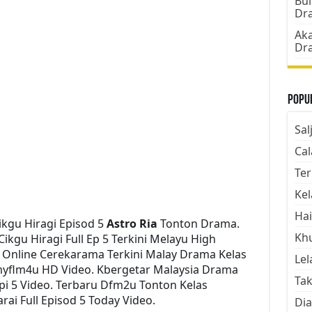
Bul
Dr
Aka
Dr
Popul
Sal
Cal
Ter
Kel
Hai
kgu Hiragi Episod 5
Astro Ria
Tonton Drama.
Kh
gu Hiragi Full Ep 5 Terkini Melayu High
h Online Cerekarama Terkini Malay Drama Kelas
Lel
myflm4u HD Video. Kbergetar Malaysia Drama
Tak
Epi 5 Video. Terbaru Dfm2u Tonton Kelas
ai Full Episod 5 Today Video.
Dia