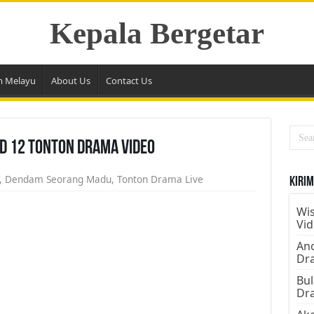
Kepala Bergetar
m Melayu
About Us
Contact Us
d 12 Tonton Drama Video
,
Dendam Seorang Madu
,
Tonton Drama Live
Kirim
Wis
Vi
Ano
Dr
Bul
Dr