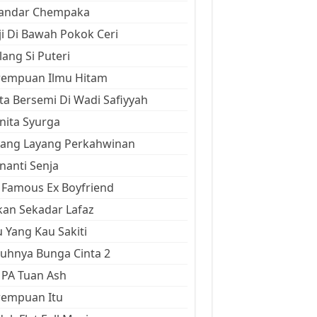
kandar Chempaka
ji Di Bawah Pokok Ceri
ang Si Puteri
rempuan Ilmu Hitam
ta Bersemi Di Wadi Safiyyah
ita Syurga
yang Layang Perkahwinan
anti Senja
Famous Ex Boyfriend
an Sekadar Lafaz
 Yang Kau Sakiti
uhnya Bunga Cinta 2
 PA Tuan Ash
rempuan Itu