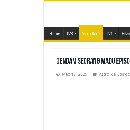
Home
TV3
Astro Ria
TV1
File
Dendam Seorang Madu Episo
Mac 18, 2025
Astro Ria Episod