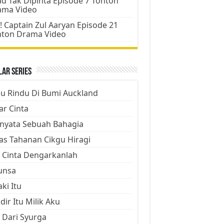
d Tak Dipinta Episode 7 Tonton
ama Video
! Captain Zul Aaryan Episode 21
nton Drama Video
ar Series
ju Rindu Di Bumi Auckland
ar Cinta
nyata Sebuah Bahagia
as Tahanan Cikgu Hiragi
 Cinta Dengarkanlah
unsa
aki Itu
dir Itu Milik Aku
 Dari Syurga