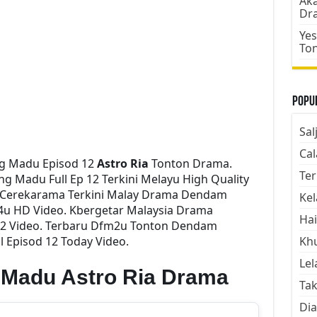
Aka
Dr
Yes
To
Popul
Sal
Cal
 Madu Episod 12
Astro Ria
Tonton Drama.
Ter
Madu Full Ep 12 Terkini Melayu High Quality
ne Cerekarama Terkini Malay Drama Dendam
Kel
u HD Video. Kbergetar Malaysia Drama
Hai
12 Video. Terbaru Dfm2u Tonton Dendam
 Episod 12 Today Video.
Kh
Lel
Madu Astro Ria Drama
Tak
Dia