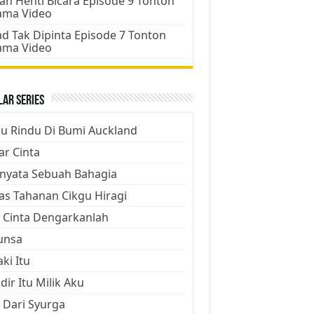
an Henti Bicara Episode 9 Tonton
ama Video
d Tak Dipinta Episode 7 Tonton
ama Video
ar Series
ju Rindu Di Bumi Auckland
ar Cinta
nyata Sebuah Bahagia
as Tahanan Cikgu Hiragi
 Cinta Dengarkanlah
unsa
aki Itu
dir Itu Milik Aku
 Dari Syurga