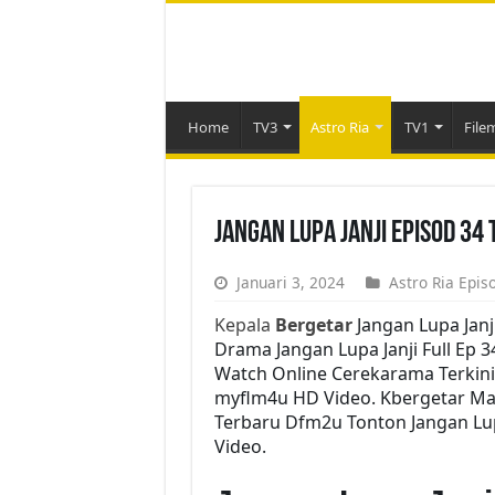
Home
TV3
Astro Ria
TV1
File
Jangan Lupa Janji Episod 34
Januari 3, 2024
Astro Ria Epis
Kepala
Bergetar
Jangan Lupa Janj
Drama Jangan Lupa Janji Full Ep 3
Watch Online Cerekarama Terkini
myflm4u HD Video. Kbergetar Mala
Terbaru Dfm2u Tonton Jangan Lupa
Video.