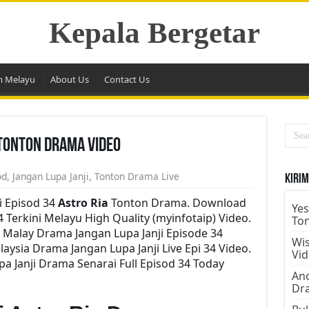
Kepala Bergetar
m Melayu
About Us
Contact Us
 Tonton Drama Video
od
,
Jangan Lupa Janji
,
Tonton Drama Live
Kirim
i Episod 34
Astro Ria
Tonton Drama. Download
Yes
4 Terkini Melayu High Quality (myinfotaip) Video.
To
 Malay Drama Jangan Lupa Janji Episode 34
Wis
ysia Drama Jangan Lupa Janji Live Epi 34 Video.
Vi
 Janji Drama Senarai Full Episod 34 Today
Ano
Dr