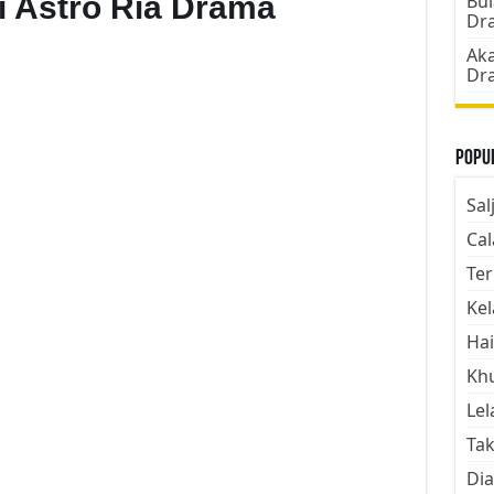
i Astro Ria Drama
Bul
Dr
Aka
Dr
Popul
Sal
Cal
Ter
Kel
Hai
Kh
Lel
Tak
Dia