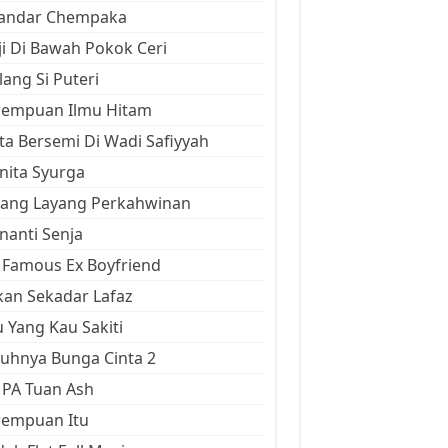
kandar Chempaka
ji Di Bawah Pokok Ceri
ang Si Puteri
rempuan Ilmu Hitam
ta Bersemi Di Wadi Safiyyah
ita Syurga
yang Layang Perkahwinan
anti Senja
Famous Ex Boyfriend
an Sekadar Lafaz
 Yang Kau Sakiti
uhnya Bunga Cinta 2
 PA Tuan Ash
rempuan Itu