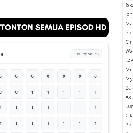
Is
Jan
Mal
Pe
Cin
Wan
es
1051 episodes
La
Men
0
0
0
0
0
0
0
My 
Buk
0
0
1
1
1
1
1
Aku
Lur
1
1
1
1
1
1
1
Cik
1
1
1
1
1
1
1
Pe