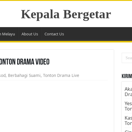
Kepala Bergetar
m Melayu
About Us
Contact Us
Tonton Drama Video
sod
,
Berbahagi Suami
,
Tonton Drama Live
Kirim
Aka
Dr
Yes
To
Kas
To