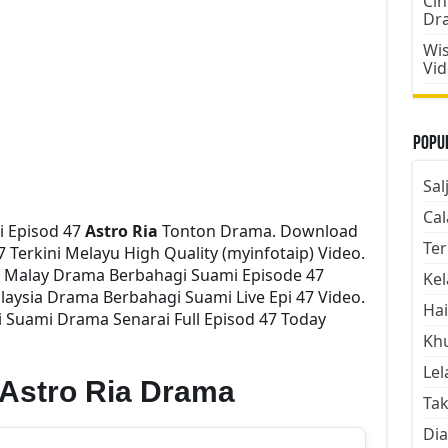
Cin
Dr
Wis
Vi
Popul
Sal
Cal
 Episod 47
Astro Ria
Tonton Drama. Download
Ter
 Terkini Melayu High Quality (myinfotaip) Video.
i Malay Drama Berbahagi Suami Episode 47
Kel
aysia Drama Berbahagi Suami Live Epi 47 Video.
Hai
Suami Drama Senarai Full Episod 47 Today
Kh
Lel
Astro Ria Drama
Tak
Dia