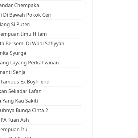
kandar Chempaka
ji Di Bawah Pokok Ceri
ang Si Puteri
rempuan Ilmu Hitam
ta Bersemi Di Wadi Safiyyah
ita Syurga
yang Layang Perkahwinan
anti Senja
Famous Ex Boyfriend
an Sekadar Lafaz
 Yang Kau Sakiti
uhnya Bunga Cinta 2
 PA Tuan Ash
rempuan Itu