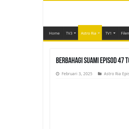
Home
TV3
Astro Ria
TV1
File
Berbahagi Suami Episod 47 
Februari 3, 2025
Astro Ria Epi