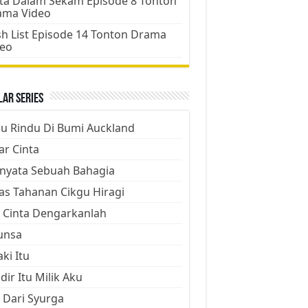
ta Dalam Sekam Episode 8 Tonton
ama Video
h List Episode 14 Tonton Drama
deo
ar Series
ju Rindu Di Bumi Auckland
ar Cinta
nyata Sebuah Bahagia
as Tahanan Cikgu Hiragi
 Cinta Dengarkanlah
unsa
aki Itu
dir Itu Milik Aku
 Dari Syurga