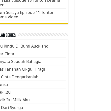
h List Episode 15 Tonton Drama
deo
m Suraya Episode 11 Tonton
ama Video
ar Series
ju Rindu Di Bumi Auckland
ar Cinta
nyata Sebuah Bahagia
as Tahanan Cikgu Hiragi
 Cinta Dengarkanlah
unsa
aki Itu
dir Itu Milik Aku
 Dari Syurga