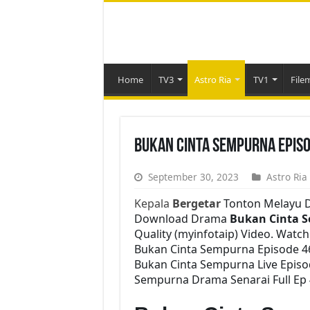
Home
TV3
Astro Ria
TV1
File
Bukan Cinta Sempurna Episo
September 30, 2023
Astro Ria
Kepala
Bergetar
Tonton Melayu D
Download Drama
Bukan Cinta 
Quality (myinfotaip) Video. Watc
Bukan Cinta Sempurna Episode 4
Bukan Cinta Sempurna Live Episo
Sempurna Drama Senarai Full Ep 