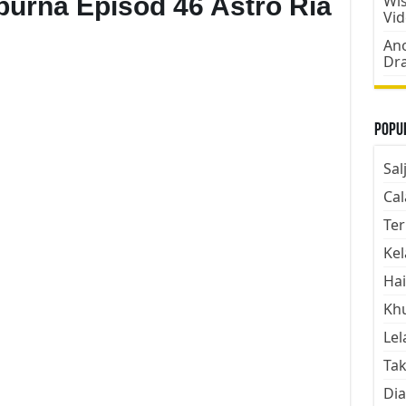
urna Episod 46 Astro Ria
Wis
Vi
Ano
Dr
Popul
Sal
Cal
Ter
Kel
Hai
Kh
Lel
Tak
Dia