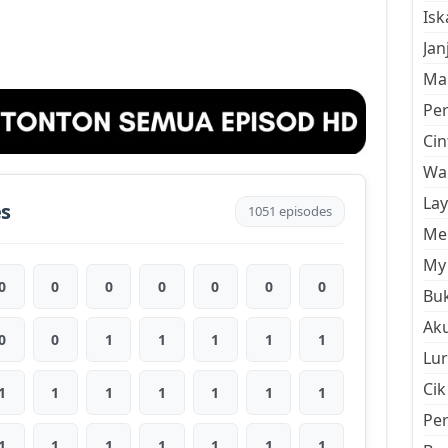
Is
Jan
Mal
Pe
Cin
Wan
La
es
1051 episodes
Men
My 
0
0
0
0
0
0
0
Buk
Aku
0
0
1
1
1
1
1
Lur
Cik
1
1
1
1
1
1
1
Pe
1
1
1
1
1
1
1