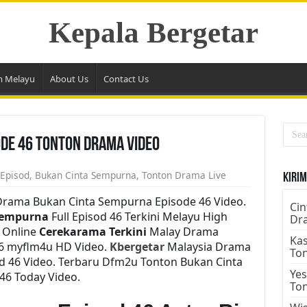
Kepala Bergetar
m Melayu
About Us
Contact Us
de 46 Tonton Drama Video
 Episod
,
Bukan Cinta Sempurna
,
Tonton Drama Live
Kirim
rama Bukan Cinta Sempurna Episode 46 Video.
Cin
Sempurna
Full Episod 46 Terkini Melayu High
Dr
h Online
Cerekarama Terkini
Malay Drama
Kas
6 myflm4u HD Video.
Kbergetar
Malaysia Drama
To
d 46 Video. Terbaru Dfm2u Tonton Bukan Cinta
Yes
46 Today Video.
To