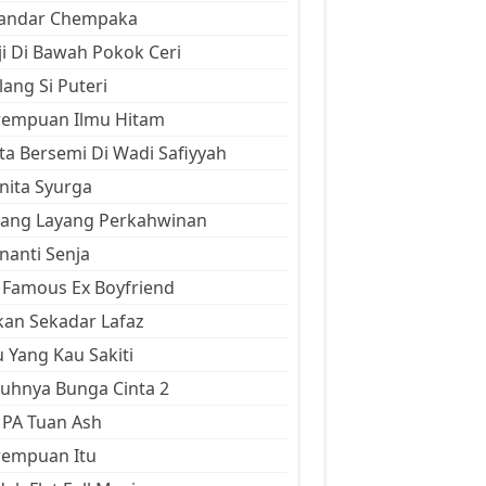
kandar Chempaka
ji Di Bawah Pokok Ceri
ang Si Puteri
rempuan Ilmu Hitam
ta Bersemi Di Wadi Safiyyah
ita Syurga
yang Layang Perkahwinan
anti Senja
Famous Ex Boyfriend
an Sekadar Lafaz
 Yang Kau Sakiti
uhnya Bunga Cinta 2
 PA Tuan Ash
rempuan Itu