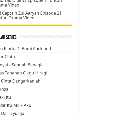
d Tak Dipinta Episode 7 Tonton
ama Video
! Captain Zul Aaryan Episode 21
nton Drama Video
ar Series
ju Rindu Di Bumi Auckland
ar Cinta
nyata Sebuah Bahagia
as Tahanan Cikgu Hiragi
 Cinta Dengarkanlah
unsa
aki Itu
dir Itu Milik Aku
 Dari Syurga