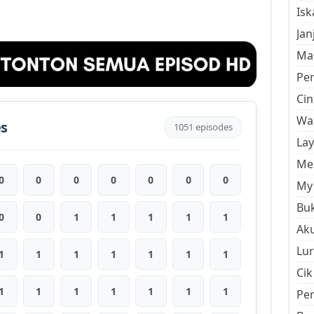
Is
Jan
Mal
Pe
Cin
Wan
es
1051 episodes
La
Men
0
0
0
0
0
0
0
My 
Buk
0
0
1
1
1
1
1
Aku
Lur
1
1
1
1
1
1
1
Cik
1
1
1
1
1
1
1
Pe