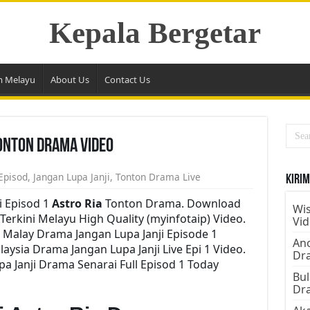
Kepala Bergetar
m Melayu
About Us
Contact Us
Tonton Drama Video
Episod
,
Jangan Lupa Janji
,
Tonton Drama Live
Kirim
i Episod 1
Astro Ria
Tonton Drama. Download
Wis
 Terkini Melayu High Quality (myinfotaip) Video.
Vi
 Malay Drama Jangan Lupa Janji Episode 1
Ano
ysia Drama Jangan Lupa Janji Live Epi 1 Video.
Dr
 Janji Drama Senarai Full Episod 1 Today
Bul
Dr