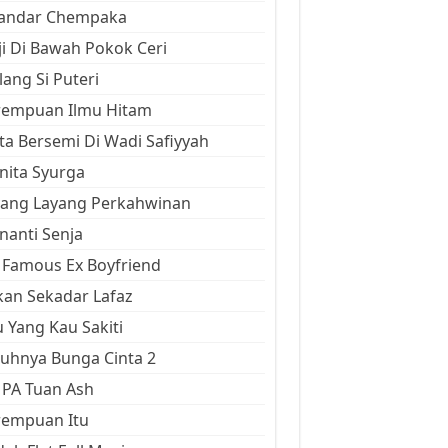
kandar Chempaka
ji Di Bawah Pokok Ceri
ang Si Puteri
rempuan Ilmu Hitam
ta Bersemi Di Wadi Safiyyah
ita Syurga
yang Layang Perkahwinan
anti Senja
Famous Ex Boyfriend
an Sekadar Lafaz
 Yang Kau Sakiti
uhnya Bunga Cinta 2
 PA Tuan Ash
rempuan Itu