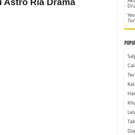
i Astro Ria Drama
Aka
Dr
Yes
To
Popul
Sal
Cal
Ter
Kel
Hai
Kh
Lel
Tak
Dia