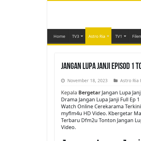
Home
TV3
Astro Ria
TV1
File
Jangan Lupa Janji Episod 1 
November 18, 2023
Astro Ria 
Kepala
Bergetar
Jangan Lupa Janj
Drama Jangan Lupa Janji Full Ep 1
Watch Online Cerekarama Terkini
myflm4u HD Video. Kbergetar Mala
Terbaru Dfm2u Tonton Jangan Lupa
Video.