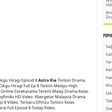
Wis
Vi
Ano
Dr
Popul
Sal
Cal
Ter
Kel
Hai
kgu Hiragi Episod 8
Astro Ria
Tonton Drama.
Kh
gu Hiragi Full Ep 8 Terkini Melayu High
h Online Cerekarama Terkini Malay Drama Kelas
Lel
myflm4u HD Video. Kbergetar Malaysia Drama
Tak
Epi 8 Video. Terbaru Dfm2u Tonton Kelas
ai Full Episod 8 Today Video.
Dia