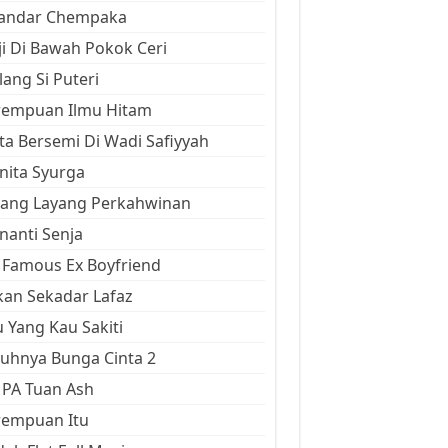
kandar Chempaka
ji Di Bawah Pokok Ceri
ang Si Puteri
rempuan Ilmu Hitam
ta Bersemi Di Wadi Safiyyah
ita Syurga
yang Layang Perkahwinan
anti Senja
Famous Ex Boyfriend
an Sekadar Lafaz
 Yang Kau Sakiti
uhnya Bunga Cinta 2
 PA Tuan Ash
rempuan Itu