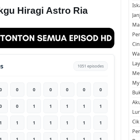
Is
gu Hiragi Astro Ria
Jan
Mal
Pe
Cin
Wan
La
es
1051 episodes
Men
My 
0
0
0
0
0
0
0
Buk
Aku
0
0
1
1
1
1
1
Lur
Cik
1
1
1
1
1
1
1
Pe
1
1
1
1
1
1
1