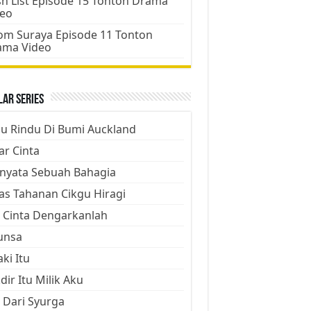
h List Episode 15 Tonton Drama
deo
m Suraya Episode 11 Tonton
ama Video
ar Series
ju Rindu Di Bumi Auckland
ar Cinta
nyata Sebuah Bahagia
as Tahanan Cikgu Hiragi
 Cinta Dengarkanlah
unsa
aki Itu
dir Itu Milik Aku
 Dari Syurga