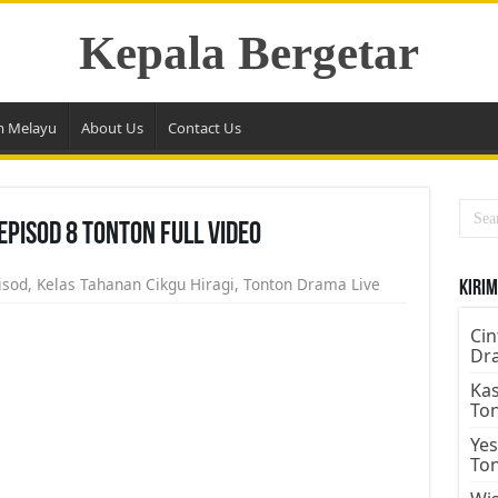
Kepala Bergetar
m Melayu
About Us
Contact Us
Episod 8 Tonton Full Video
isod
,
Kelas Tahanan Cikgu Hiragi
,
Tonton Drama Live
Kirim
Cin
Dr
Kas
To
Yes
To