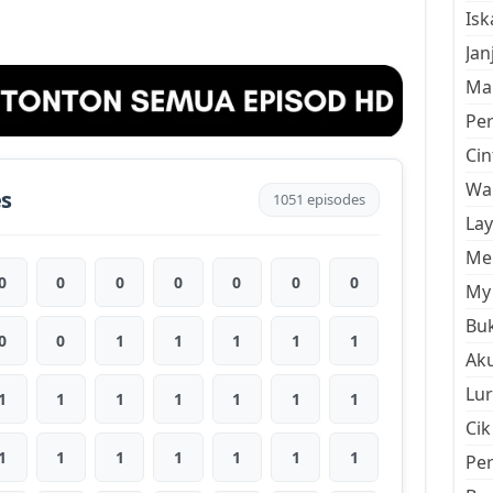
Is
Jan
Mal
Pe
Cin
Wan
es
1051 episodes
La
Men
0
0
0
0
0
0
0
My 
Buk
0
0
1
1
1
1
1
Aku
Lur
1
1
1
1
1
1
1
Cik
1
1
1
1
1
1
1
Pe