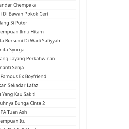
kandar Chempaka
ji Di Bawah Pokok Ceri
ang Si Puteri
rempuan Ilmu Hitam
ta Bersemi Di Wadi Safiyyah
ita Syurga
yang Layang Perkahwinan
anti Senja
Famous Ex Boyfriend
an Sekadar Lafaz
 Yang Kau Sakiti
uhnya Bunga Cinta 2
 PA Tuan Ash
rempuan Itu