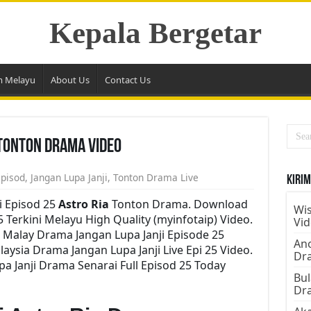
Kepala Bergetar
m Melayu
About Us
Contact Us
 Tonton Drama Video
Episod
,
Jangan Lupa Janji
,
Tonton Drama Live
Kirim
i Episod 25
Astro Ria
Tonton Drama. Download
Wis
5 Terkini Melayu High Quality (myinfotaip) Video.
Vi
 Malay Drama Jangan Lupa Janji Episode 25
Ano
ysia Drama Jangan Lupa Janji Live Epi 25 Video.
Dr
 Janji Drama Senarai Full Episod 25 Today
Bul
Dr