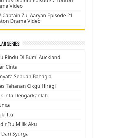
d Tak Dipinta Episode 7 Tonton
ama Video
! Captain Zul Aaryan Episode 21
nton Drama Video
ar Series
ju Rindu Di Bumi Auckland
ar Cinta
nyata Sebuah Bahagia
as Tahanan Cikgu Hiragi
 Cinta Dengarkanlah
unsa
aki Itu
dir Itu Milik Aku
 Dari Syurga