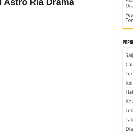
i Astro Ria Drama
Aka
Dr
Yes
To
Popul
Sal
Cal
Ter
Kel
Hai
Kh
Lel
Tak
Dia