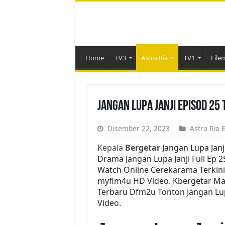
Home
TV3
Astro Ria
TV1
File
Jangan Lupa Janji Episod 25
Disember 22, 2023
Astro Ria 
Kepala
Bergetar
Jangan Lupa Janj
Drama Jangan Lupa Janji Full Ep 2
Watch Online Cerekarama Terkini
myflm4u HD Video. Kbergetar Mala
Terbaru Dfm2u Tonton Jangan Lupa
Video.