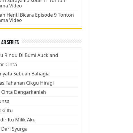
m Suraya Episode 11 Tonton
ama Video
an Henti Bicara Episode 9 Tonton
ama Video
ar Series
ju Rindu Di Bumi Auckland
ar Cinta
nyata Sebuah Bahagia
as Tahanan Cikgu Hiragi
 Cinta Dengarkanlah
unsa
aki Itu
dir Itu Milik Aku
 Dari Syurga