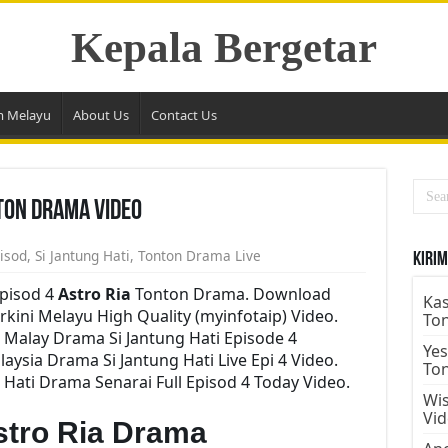
Kepala Bergetar
m Melayu
About Us
Contact Us
nton Drama Video
isod
,
Si Jantung Hati
,
Tonton Drama Live
Kirim
Episod 4
Astro Ria
Tonton Drama. Download
Kas
erkini Melayu High Quality (myinfotaip) Video.
To
 Malay Drama Si Jantung Hati Episode 4
Yes
ysia Drama Si Jantung Hati Live Epi 4 Video.
To
Hati Drama Senarai Full Episod 4 Today Video.
Wis
Vi
stro Ria Drama