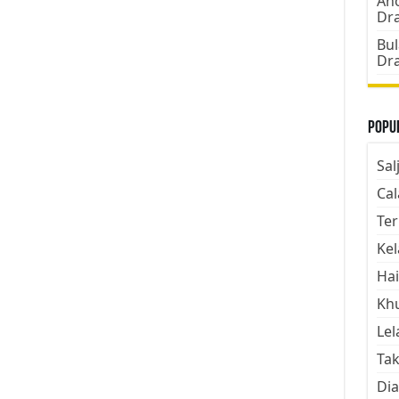
Ano
Dr
Bul
Dr
Popul
Sal
Cal
Ter
Kel
Hai
Kh
Lel
Tak
Dia