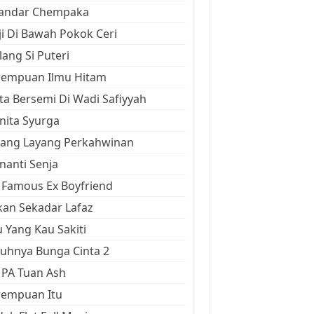
kandar Chempaka
ji Di Bawah Pokok Ceri
ang Si Puteri
rempuan Ilmu Hitam
ta Bersemi Di Wadi Safiyyah
ita Syurga
yang Layang Perkahwinan
anti Senja
Famous Ex Boyfriend
an Sekadar Lafaz
 Yang Kau Sakiti
uhnya Bunga Cinta 2
 PA Tuan Ash
rempuan Itu