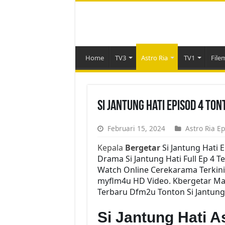
Home
TV3
Astro Ria
TV1
File
Si Jantung Hati Episod 4 To
Februari 15, 2024
Astro Ria Ep
Kepala
Bergetar
Si Jantung Hati 
Drama Si Jantung Hati Full Ep 4 T
Watch Online Cerekarama Terkini
myflm4u HD Video. Kbergetar Mala
Terbaru Dfm2u Tonton Si Jantung 
Si Jantung Hati A