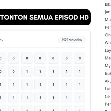
Is
Jan
Mal
Pe
Cin
es
1051 episodes
Wan
La
Men
0
0
0
0
0
0
0
My 
0
0
1
1
1
1
1
Buk
Aku
1
1
1
1
1
1
1
Lur
Cik
1
1
1
1
1
1
1
Pe
1
1
1
1
1
1
1