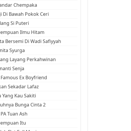
kandar Chempaka
ji Di Bawah Pokok Ceri
ang Si Puteri
rempuan Ilmu Hitam
ta Bersemi Di Wadi Safiyyah
ita Syurga
yang Layang Perkahwinan
anti Senja
Famous Ex Boyfriend
an Sekadar Lafaz
 Yang Kau Sakiti
uhnya Bunga Cinta 2
 PA Tuan Ash
rempuan Itu