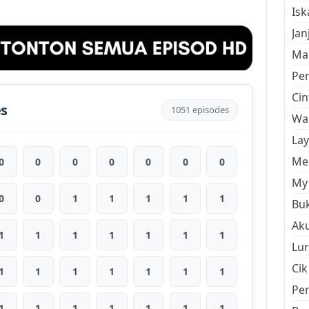
Is
Jan
Mal
Pe
Cin
es
1051 episodes
Wan
La
Men
0
0
0
0
0
0
0
My 
0
0
1
1
1
1
1
Buk
Aku
1
1
1
1
1
1
1
Lur
Cik
1
1
1
1
1
1
1
Pe
1
1
1
1
1
1
1