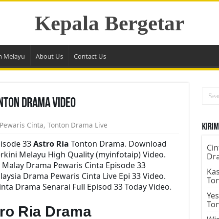
Kepala Bergetar
m Melayu
About Us
Contact Us
onton Drama Video
Pewaris Cinta
,
Tonton Drama Live
Kirim
pisode 33
Astro Ria
Tonton Drama. Download
Cin
rkini Melayu High Quality (myinfotaip) Video.
Dr
 Malay Drama Pewaris Cinta Episode 33
Kas
ysia Drama Pewaris Cinta Live Epi 33 Video.
To
nta Drama Senarai Full Episod 33 Today Video.
Yes
To
tro Ria Drama