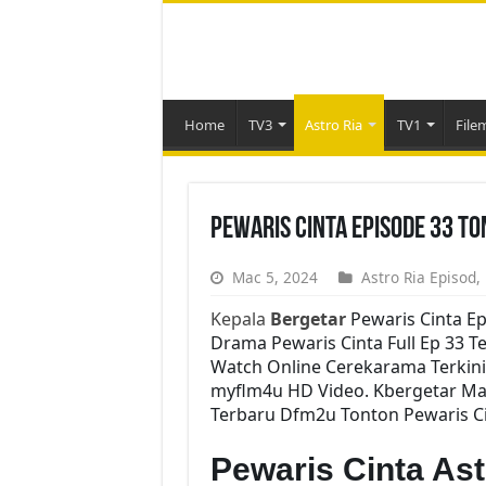
Home
TV3
Astro Ria
TV1
File
Pewaris Cinta Episode 33 T
Mac 5, 2024
Astro Ria Episod
,
Kepala
Bergetar
Pewaris Cinta E
Drama Pewaris Cinta Full Ep 33 Te
Watch Online Cerekarama Terkini
myflm4u HD Video. Kbergetar Mala
Terbaru Dfm2u Tonton Pewaris Ci
Pewaris Cinta As