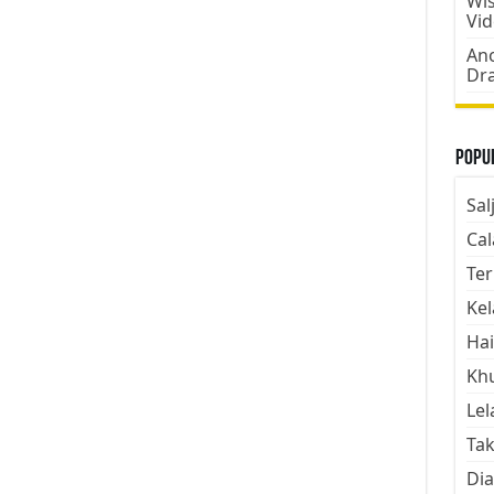
Wis
Vi
Ano
Dr
Popul
Sal
Cal
Ter
Kel
Hai
Kh
Lel
Tak
Dia