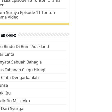
h List Episode 15 Tonton Drama
deo
m Suraya Episode 11 Tonton
ama Video
ar Series
ju Rindu Di Bumi Auckland
ar Cinta
nyata Sebuah Bahagia
as Tahanan Cikgu Hiragi
 Cinta Dengarkanlah
unsa
aki Itu
dir Itu Milik Aku
 Dari Syurga