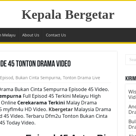
Kepala Bergetar
m Melayu
About Us
Contact Us
de 45 Tonton Drama Video
 Episod
,
Bukan Cinta Sempurna
,
Tonton Drama Live
Kirim
rama Bukan Cinta Sempurna Episode 45 Video.
Wis
Sempurna
Full Episod 45 Terkini Melayu High
Vi
h Online
Cerekarama Terkini
Malay Drama
Ano
5 myflm4u HD Video.
Kbergetar
Malaysia Drama
Dr
d 45 Video. Terbaru Dfm2u Tonton Bukan Cinta
Bul
45 Today Video.
Dr