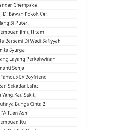
kandar Chempaka
ji Di Bawah Pokok Ceri
ang Si Puteri
rempuan Ilmu Hitam
ta Bersemi Di Wadi Safiyyah
ita Syurga
yang Layang Perkahwinan
anti Senja
Famous Ex Boyfriend
an Sekadar Lafaz
 Yang Kau Sakiti
uhnya Bunga Cinta 2
 PA Tuan Ash
rempuan Itu