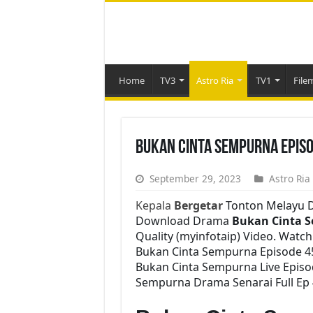
Home
TV3
Astro Ria
TV1
File
Bukan Cinta Sempurna Episo
September 29, 2023
Astro Ria
Kepala
Bergetar
Tonton Melayu D
Download Drama
Bukan Cinta 
Quality (myinfotaip) Video. Watc
Bukan Cinta Sempurna Episode 4
Bukan Cinta Sempurna Live Episo
Sempurna Drama Senarai Full Ep 