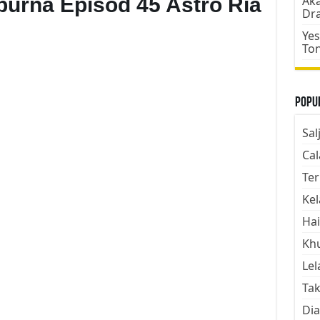
urna Episod 45 Astro Ria
Aka
Dr
Yes
To
Popul
Sal
Cal
Ter
Kel
Hai
Kh
Lel
Tak
Dia