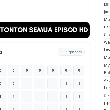
Is
Jan
Mal
Pe
Cin
Wan
La
es
1051 episodes
Men
My 
0
0
0
0
0
0
0
Buk
Aku
0
0
1
1
1
1
1
Lur
Cik
1
1
1
1
1
1
1
Pe
1
1
1
1
1
1
1