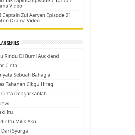
d Tak Dipinta Episode 7 Tonton
ama Video
! Captain Zul Aaryan Episode 21
nton Drama Video
ar Series
ju Rindu Di Bumi Auckland
ar Cinta
nyata Sebuah Bahagia
as Tahanan Cikgu Hiragi
 Cinta Dengarkanlah
unsa
aki Itu
dir Itu Milik Aku
 Dari Syurga