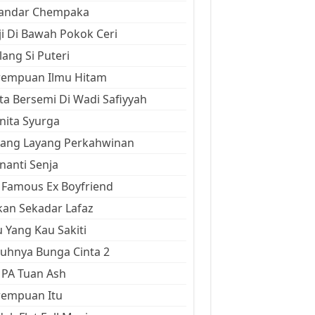
kandar Chempaka
ji Di Bawah Pokok Ceri
ang Si Puteri
rempuan Ilmu Hitam
ta Bersemi Di Wadi Safiyyah
ita Syurga
yang Layang Perkahwinan
anti Senja
Famous Ex Boyfriend
an Sekadar Lafaz
 Yang Kau Sakiti
uhnya Bunga Cinta 2
 PA Tuan Ash
rempuan Itu