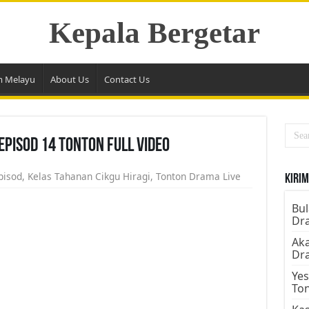
Kepala Bergetar
m Melayu
About Us
Contact Us
Episod 14 Tonton Full Video
pisod
,
Kelas Tahanan Cikgu Hiragi
,
Tonton Drama Live
Kirim
Bul
Dr
Aka
Dr
Yes
To