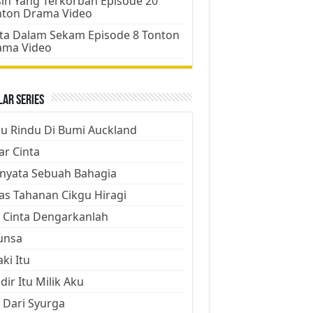
ih Yang Terkorban Episode 20
nton Drama Video
ta Dalam Sekam Episode 8 Tonton
ama Video
ar Series
ju Rindu Di Bumi Auckland
ar Cinta
nyata Sebuah Bahagia
as Tahanan Cikgu Hiragi
 Cinta Dengarkanlah
unsa
aki Itu
dir Itu Milik Aku
 Dari Syurga