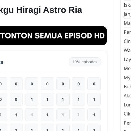
Is
gu Hiragi Astro Ria
Jan
Mal
Pe
Cin
Wan
La
es
1051 episodes
Men
My 
0
0
0
0
0
0
0
Buk
Aku
0
0
1
1
1
1
1
Lur
Cik
1
1
1
1
1
1
1
Pe
1
1
1
1
1
1
1