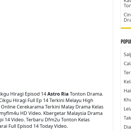
Kas
To
Cin
Dr
Popul
Sal
Cal
Ter
Kel
Hai
kgu Hiragi Episod 14
Astro Ria
Tonton Drama.
Kh
kgu Hiragi Full Ep 14 Terkini Melayu High
h Online Cerekarama Terkini Malay Drama Kelas
Lel
 myflm4u HD Video. Kbergetar Malaysia Drama
Tak
Epi 14 Video. Terbaru Dfm2u Tonton Kelas
ai Full Episod 14 Today Video.
Dia