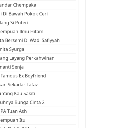
kandar Chempaka
ji Di Bawah Pokok Ceri
ang Si Puteri
rempuan Ilmu Hitam
ta Bersemi Di Wadi Safiyyah
ita Syurga
yang Layang Perkahwinan
anti Senja
Famous Ex Boyfriend
an Sekadar Lafaz
 Yang Kau Sakiti
uhnya Bunga Cinta 2
 PA Tuan Ash
rempuan Itu