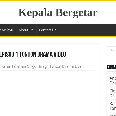
Kepala Bergetar
m Melayu
About Us
Contact Us
Episod 1 Tonton Drama Video
,
Kelas Tahanan Cikgu Hiragi
,
Tonton Drama Live
Kirim
Ano
Dr
Cin
Dr
Kas
To