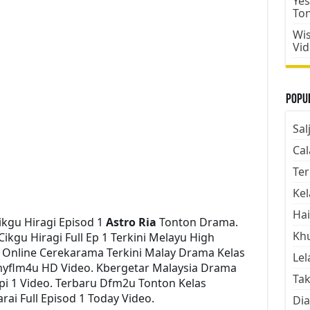
Yes
To
Wis
Vi
Popul
Sal
Cal
Ter
Kel
Hai
kgu Hiragi Episod 1
Astro Ria
Tonton Drama.
Kh
gu Hiragi Full Ep 1 Terkini Melayu High
h Online Cerekarama Terkini Malay Drama Kelas
Lel
myflm4u HD Video. Kbergetar Malaysia Drama
Tak
Epi 1 Video. Terbaru Dfm2u Tonton Kelas
ai Full Episod 1 Today Video.
Dia