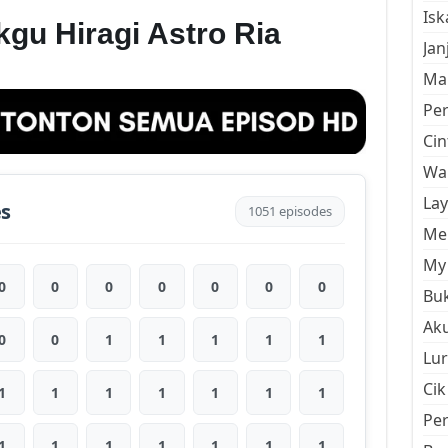
Is
gu Hiragi Astro Ria
Jan
Mal
Pe
Cin
Wan
La
es
1051 episodes
Men
My 
0
0
0
0
0
0
0
Buk
Aku
0
0
1
1
1
1
1
Lur
Cik
1
1
1
1
1
1
1
Pe
1
1
1
1
1
1
1