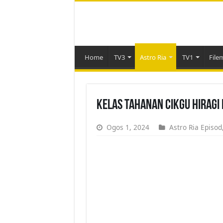
Home
TV3
Astro Ria
TV1
File
Kelas Tahanan Cikgu Hiragi 
Ogos 1, 2024
Astro Ria Episod