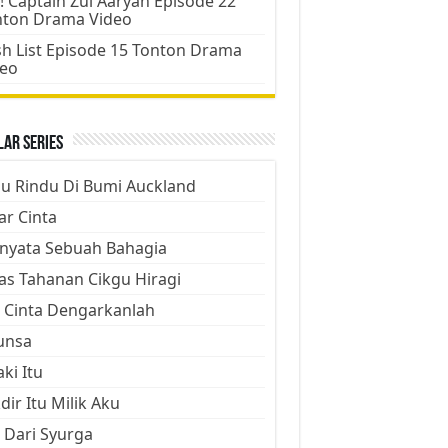
! Captain Zul Aaryan Episode 22
nton Drama Video
h List Episode 15 Tonton Drama
deo
ar Series
ju Rindu Di Bumi Auckland
ar Cinta
nyata Sebuah Bahagia
as Tahanan Cikgu Hiragi
 Cinta Dengarkanlah
unsa
aki Itu
dir Itu Milik Aku
 Dari Syurga