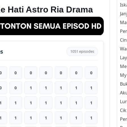
Is
e Hati Astro Ria Drama
Jan
Mal
Pe
Cin
Wan
es
1051 episodes
La
Men
0
0
0
0
0
0
0
My 
Buk
0
0
1
1
1
1
1
Aku
Lur
1
1
1
1
1
1
1
Cik
1
1
1
1
1
1
1
Pe