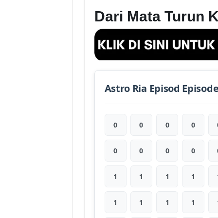
Dari Mata Turun K
Astro Ria Episod Episod
0
0
0
0
0
0
0
0
1
1
1
1
1
1
1
1