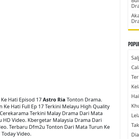
Bul
Dr
Aka
Dr
Popul
Sal
Cal
Ter
Kel
Hai
Ke Hati Episod 17
Astro Ria
Tonton Drama.
Kh
e Hati Full Ep 17 Terkini Melayu High Quality
e Cerekarama Terkini Malay Drama Dari Mata
Lel
u HD Video. Kbergetar Malaysia Drama Dari
Tak
ideo. Terbaru Dfm2u Tonton Dari Mata Turun Ke
7 Today Video.
Dia