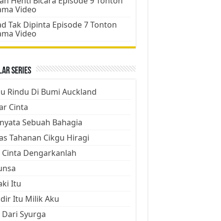
an Henti Bicara Episode 9 Tonton
ama Video
d Tak Dipinta Episode 7 Tonton
ama Video
ar Series
ju Rindu Di Bumi Auckland
ar Cinta
nyata Sebuah Bahagia
as Tahanan Cikgu Hiragi
 Cinta Dengarkanlah
unsa
aki Itu
dir Itu Milik Aku
 Dari Syurga