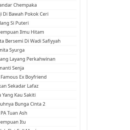
kandar Chempaka
ji Di Bawah Pokok Ceri
ang Si Puteri
rempuan Ilmu Hitam
ta Bersemi Di Wadi Safiyyah
ita Syurga
yang Layang Perkahwinan
anti Senja
Famous Ex Boyfriend
an Sekadar Lafaz
 Yang Kau Sakiti
uhnya Bunga Cinta 2
 PA Tuan Ash
rempuan Itu