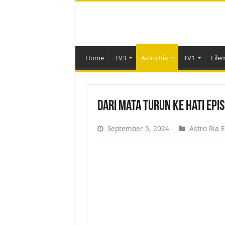
Home
TV3
Astro Ria
TV1
File
Dari Mata Turun Ke Hati Epi
September 5, 2024
Astro Ria 