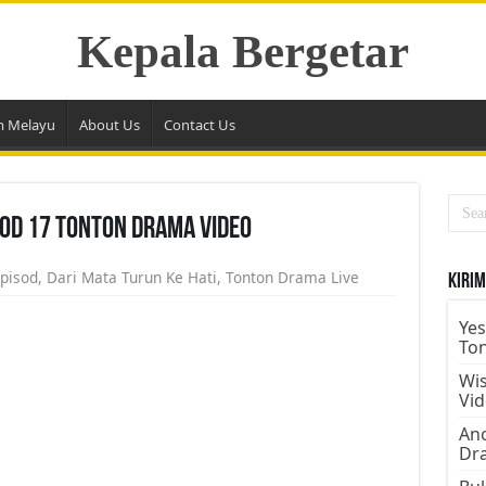
Kepala Bergetar
m Melayu
About Us
Contact Us
sod 17 Tonton Drama Video
Episod
,
Dari Mata Turun Ke Hati
,
Tonton Drama Live
Kirim
Yes
To
Wis
Vi
Ano
Dr