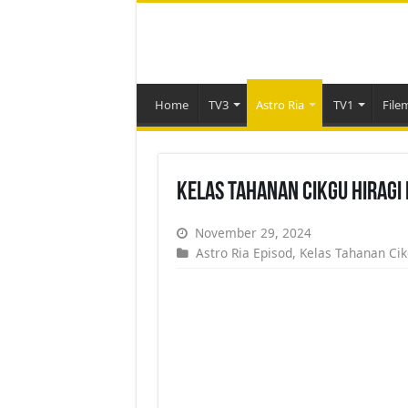
Home
TV3
Astro Ria
TV1
File
Kelas Tahanan Cikgu Hiragi 
November 29, 2024
Astro Ria Episod
,
Kelas Tahanan Cik