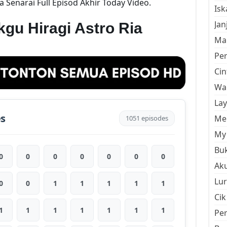
 Senarai Full Episod Akhir Today Video.
Is
Jan
gu Hiragi Astro Ria
Mal
Pe
Cin
Wan
La
es
Men
1051 episodes
My 
Buk
0
0
0
0
0
0
0
Aku
Lur
0
0
1
1
1
1
1
Cik
1
1
1
1
1
1
1
Pe