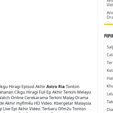
Wis
Vi
Ano
Dr
Popul
Sal
Cal
Ter
Kel
Hai
Kh
kgu Hiragi Episod Akhir
Astro Ria
Tonton
anan Cikgu Hiragi Full Ep Akhir Terkini Melayu
Lel
 Watch Online Cerekarama Terkini Malay Drama
Tak
ode Akhir myflm4u HD Video. Kbergetar Malaysia
 Live Epi Akhir Video. Terbaru Dfm2u Tonton
Dia