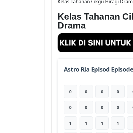
Kelas Tahanan Cikgu Hiragi Drama
Kelas Tahanan Cik
Drama
Astro Ria Episod Episod
0
0
0
0
0
0
0
0
1
1
1
1