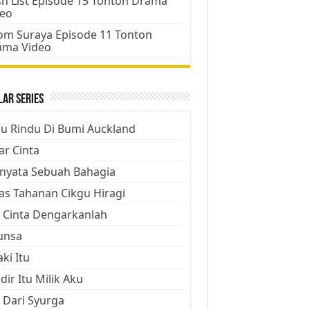
h List Episode 15 Tonton Drama
deo
m Suraya Episode 11 Tonton
ama Video
ar Series
ju Rindu Di Bumi Auckland
ar Cinta
nyata Sebuah Bahagia
as Tahanan Cikgu Hiragi
 Cinta Dengarkanlah
unsa
aki Itu
dir Itu Milik Aku
 Dari Syurga