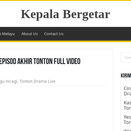
Kepala Bergetar
m Melayu
About Us
Contact Us
Episod Akhir Tonton Full Video
Kirim
gu Hiragi
,
Tonton Drama Live
Cin
Dr
Kas
To
Yes
To