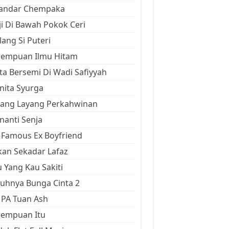
kandar Chempaka
ji Di Bawah Pokok Ceri
ang Si Puteri
rempuan Ilmu Hitam
ta Bersemi Di Wadi Safiyyah
ita Syurga
yang Layang Perkahwinan
anti Senja
Famous Ex Boyfriend
an Sekadar Lafaz
 Yang Kau Sakiti
uhnya Bunga Cinta 2
 PA Tuan Ash
rempuan Itu