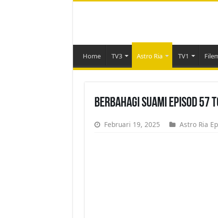
Home
TV3
Astro Ria
TV1
File
Berbahagi Suami Episod 57 
Februari 19, 2025
Astro Ria Ep