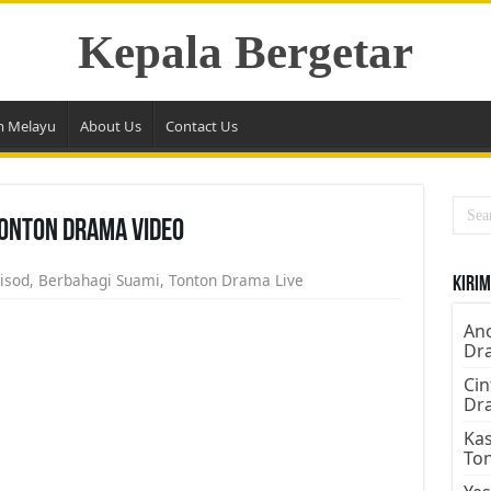
Kepala Bergetar
m Melayu
About Us
Contact Us
Tonton Drama Video
isod
,
Berbahagi Suami
,
Tonton Drama Live
Kirim
Ano
Dr
Cin
Dr
Kas
To