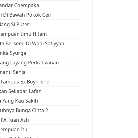
kandar Chempaka
ji Di Bawah Pokok Ceri
ang Si Puteri
rempuan Ilmu Hitam
ta Bersemi Di Wadi Safiyyah
ita Syurga
yang Layang Perkahwinan
anti Senja
Famous Ex Boyfriend
an Sekadar Lafaz
 Yang Kau Sakiti
uhnya Bunga Cinta 2
 PA Tuan Ash
rempuan Itu