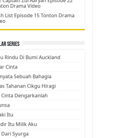
! Captain Zul Aaryan Episode 22
nton Drama Video
h List Episode 15 Tonton Drama
deo
ar Series
ju Rindu Di Bumi Auckland
ar Cinta
nyata Sebuah Bahagia
as Tahanan Cikgu Hiragi
 Cinta Dengarkanlah
unsa
aki Itu
dir Itu Milik Aku
 Dari Syurga