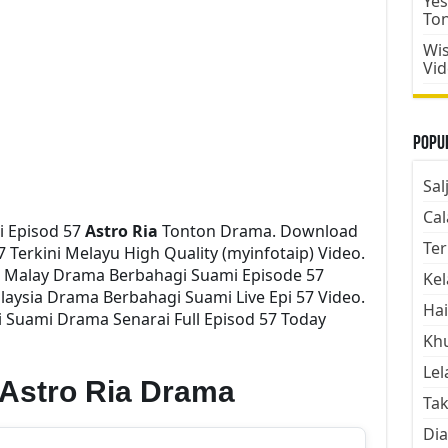
Yes
To
Wis
Vi
Popul
Sal
Cal
 Episod 57
Astro Ria
Tonton Drama. Download
Ter
 Terkini Melayu High Quality (myinfotaip) Video.
i Malay Drama Berbahagi Suami Episode 57
Kel
aysia Drama Berbahagi Suami Live Epi 57 Video.
Hai
Suami Drama Senarai Full Episod 57 Today
Kh
Lel
Astro Ria Drama
Tak
Dia