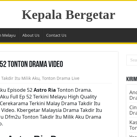
Kepala Bergetar
m Melayu
About Us
Contact Us
e 52 Tonton Drama Video
,
Takdir Itu Milik Aku
,
Tonton Drama Live
Kirim
 Aku Episode 52
Astro Ria
Tonton Drama.
Ano
ku Full Ep 52 Terkini Melayu High Quality
Dr
 Cerekarama Terkini Malay Drama Takdir Itu
Cin
Video. Kbergetar Malaysia Drama Takdir Itu
Dr
aru Dfm2u Tonton Takdir Itu Milik Aku Drama
Kas
o.
To