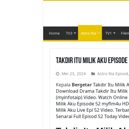
Home
TV3
Astro Ria
TV1
File
Takdir Itu Milik Aku Episod
Mei 23, 2024
Astro Ria Episod
Kepala
Bergetar
Takdir Itu Milik
Download Drama Takdir Itu Milik A
(myinfotaip) Video. Watch Online
Milik Aku Episode 52 myflm4u HD 
Milik Aku Live Epi 52 Video. Terb
Senarai Full Episod 52 Today Vide