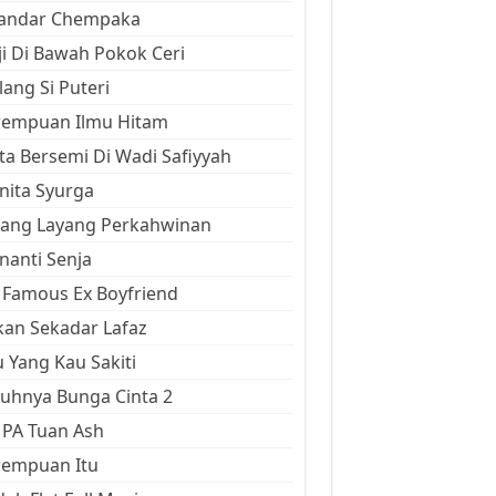
kandar Chempaka
ji Di Bawah Pokok Ceri
ang Si Puteri
rempuan Ilmu Hitam
ta Bersemi Di Wadi Safiyyah
ita Syurga
yang Layang Perkahwinan
anti Senja
Famous Ex Boyfriend
an Sekadar Lafaz
 Yang Kau Sakiti
uhnya Bunga Cinta 2
 PA Tuan Ash
rempuan Itu