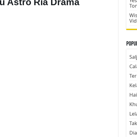
Aku Astro Ria Drama
Yes
To
Wis
Vi
Popul
Sal
Cal
Ter
Kel
Hai
Kh
Lel
Tak
Dia