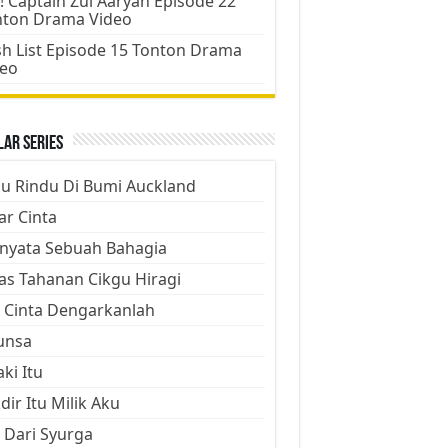
! Captain Zul Aaryan Episode 22
nton Drama Video
h List Episode 15 Tonton Drama
deo
ar Series
ju Rindu Di Bumi Auckland
ar Cinta
nyata Sebuah Bahagia
as Tahanan Cikgu Hiragi
 Cinta Dengarkanlah
unsa
aki Itu
dir Itu Milik Aku
 Dari Syurga