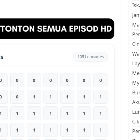
Is
Jan
Mal
Pe
Cin
Wan
es
1051 episodes
La
Men
0
0
0
0
0
0
0
My 
Buk
0
0
1
1
1
1
1
Aku
Lur
1
1
1
1
1
1
1
Cik
1
1
1
1
1
1
1
Pe