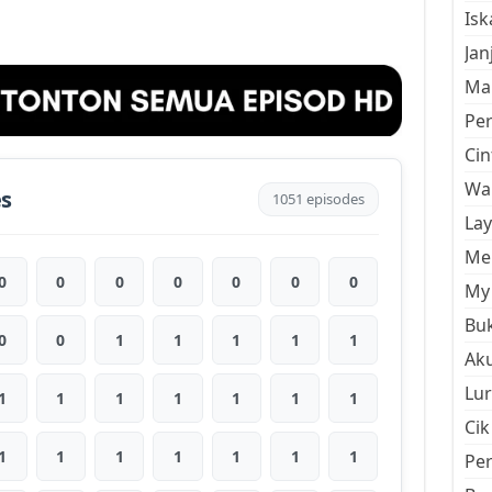
Is
Jan
Mal
Pe
Cin
Wan
es
1051 episodes
La
Men
0
0
0
0
0
0
0
My 
Buk
0
0
1
1
1
1
1
Aku
Lur
1
1
1
1
1
1
1
Cik
1
1
1
1
1
1
1
Pe