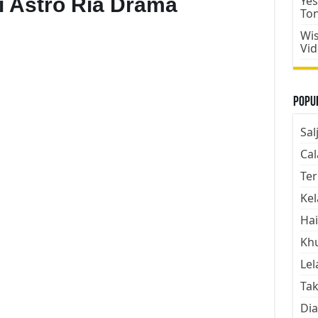
i Astro Ria Drama
Yes
To
Wis
Vi
Popul
Sal
Cal
Ter
Kel
Hai
Kh
Lel
Tak
Dia