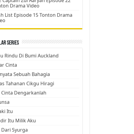
! Captain Zul Aaryan Episode 22
nton Drama Video
h List Episode 15 Tonton Drama
deo
ar Series
ju Rindu Di Bumi Auckland
ar Cinta
nyata Sebuah Bahagia
as Tahanan Cikgu Hiragi
 Cinta Dengarkanlah
unsa
aki Itu
dir Itu Milik Aku
 Dari Syurga