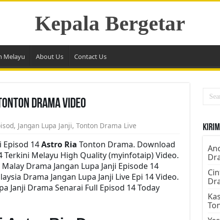
Kepala Bergetar
m Melayu
About Us
Contact Us
 Tonton Drama Video
pisod
,
Jangan Lupa Janji
,
Tonton Drama Live
Kirim
i Episod 14
Astro Ria
Tonton Drama. Download
Ano
4 Terkini Melayu High Quality (myinfotaip) Video.
Dr
 Malay Drama Jangan Lupa Janji Episode 14
Cin
ysia Drama Jangan Lupa Janji Live Epi 14 Video.
Dr
 Janji Drama Senarai Full Episod 14 Today
Kas
To