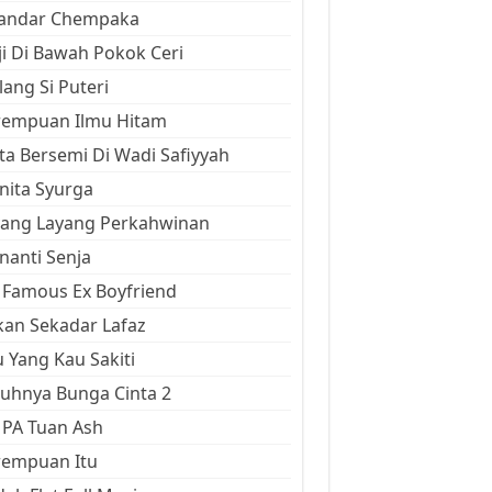
kandar Chempaka
ji Di Bawah Pokok Ceri
ang Si Puteri
rempuan Ilmu Hitam
ta Bersemi Di Wadi Safiyyah
ita Syurga
yang Layang Perkahwinan
anti Senja
Famous Ex Boyfriend
an Sekadar Lafaz
 Yang Kau Sakiti
uhnya Bunga Cinta 2
 PA Tuan Ash
rempuan Itu