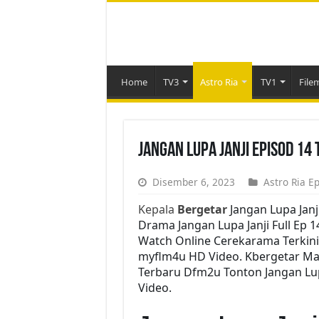
Home
TV3
Astro Ria
TV1
File
Jangan Lupa Janji Episod 14
Disember 6, 2023
Astro Ria E
Kepala
Bergetar
Jangan Lupa Janj
Drama Jangan Lupa Janji Full Ep 1
Watch Online Cerekarama Terkini
myflm4u HD Video. Kbergetar Mala
Terbaru Dfm2u Tonton Jangan Lupa
Video.