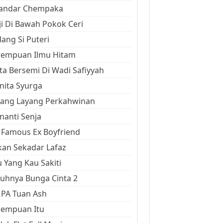
kandar Chempaka
ji Di Bawah Pokok Ceri
ang Si Puteri
rempuan Ilmu Hitam
ta Bersemi Di Wadi Safiyyah
ita Syurga
yang Layang Perkahwinan
anti Senja
Famous Ex Boyfriend
an Sekadar Lafaz
 Yang Kau Sakiti
uhnya Bunga Cinta 2
 PA Tuan Ash
rempuan Itu