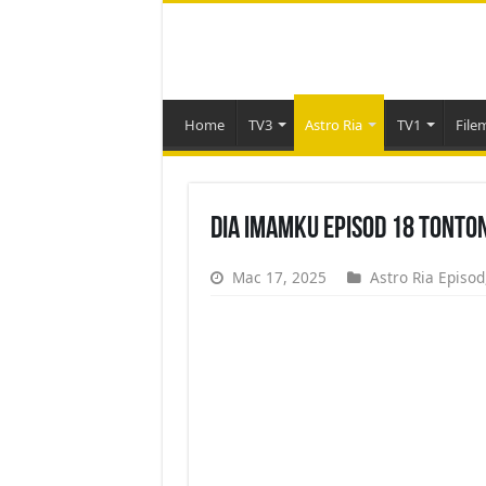
Home
TV3
Astro Ria
TV1
File
Dia Imamku Episod 18 Tonto
Mac 17, 2025
Astro Ria Episod