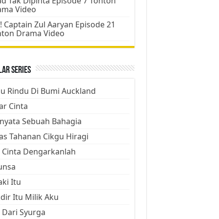
d Tak Dipinta Episode 7 Tonton
ama Video
! Captain Zul Aaryan Episode 21
nton Drama Video
ar Series
ju Rindu Di Bumi Auckland
ar Cinta
nyata Sebuah Bahagia
as Tahanan Cikgu Hiragi
 Cinta Dengarkanlah
unsa
aki Itu
dir Itu Milik Aku
 Dari Syurga