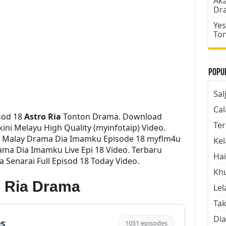
Aka
Dr
Yes
To
Popul
Sal
Cal
sod 18
Astro Ria
Tonton Drama. Download
Ter
ini Melayu High Quality (myinfotaip) Video.
i Malay Drama Dia Imamku Episode 18 myflm4u
Kel
ama Dia Imamku Live Epi 18 Video. Terbaru
Hai
enarai Full Episod 18 Today Video.
Kh
 Ria Drama
Lel
Tak
Dia
es
1051 episodes