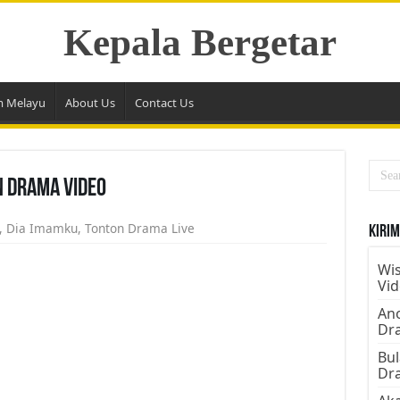
Kepala Bergetar
m Melayu
About Us
Contact Us
n Drama Video
,
Dia Imamku
,
Tonton Drama Live
Kirim
Wis
Vi
Ano
Dr
Bul
Dr