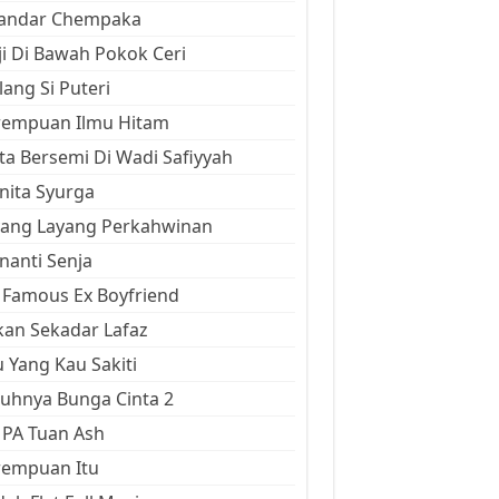
kandar Chempaka
ji Di Bawah Pokok Ceri
ang Si Puteri
rempuan Ilmu Hitam
ta Bersemi Di Wadi Safiyyah
ita Syurga
yang Layang Perkahwinan
anti Senja
Famous Ex Boyfriend
an Sekadar Lafaz
 Yang Kau Sakiti
uhnya Bunga Cinta 2
 PA Tuan Ash
rempuan Itu