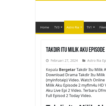
Home
TV3
Astro Ria
TV1
File
Takdir Itu Milik Aku Episod
Februari 27, 2024
Astro Ria Ep
Kepala
Bergetar
Takdir Itu Milik
Download Drama Takdir Itu Milik A
(myinfotaip) Video. Watch Online
Milik Aku Episode 2 myflm4u HD V
Aku Live Epi 2 Video. Terbaru Df
Full Episod 2 Today Video.