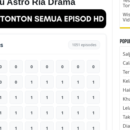
Aku Astro Ria Drama
Yes
To
Wis
Vi
Popul
es
1051 episodes
Sal
Cal
0
0
0
0
0
0
0
Ter
Kel
0
0
1
1
1
1
1
Hai
1
1
1
1
1
1
1
Kh
Lel
1
1
1
1
1
1
1
Tak
Dia
1
1
1
1
1
1
1