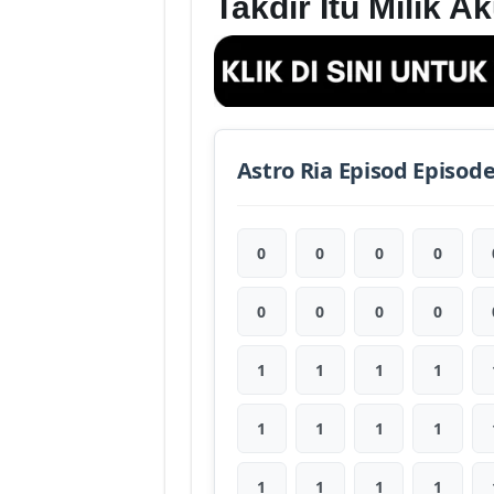
Takdir Itu Milik 
Astro Ria Episod Episod
0
0
0
0
0
0
0
0
1
1
1
1
1
1
1
1
1
1
1
1