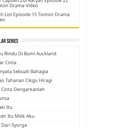
! Captain Zul Aaryan Episode 22
nton Drama Video
h List Episode 15 Tonton Drama
deo
ar Series
ju Rindu Di Bumi Auckland
ar Cinta
nyata Sebuah Bahagia
as Tahanan Cikgu Hiragi
 Cinta Dengarkanlah
unsa
aki Itu
dir Itu Milik Aku
 Dari Syurga