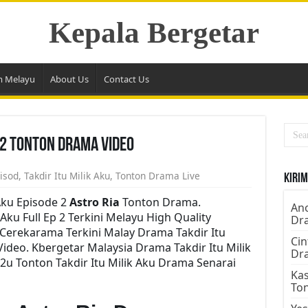
Kepala Bergetar
m Melayu
About Us
Contact Us
e 2 Tonton Drama Video
isod
,
Takdir Itu Milik Aku
,
Tonton Drama Live
Kirim
 Aku Episode 2
Astro Ria
Tonton Drama.
Ano
ku Full Ep 2 Terkini Melayu High Quality
Dr
 Cerekarama Terkini Malay Drama Takdir Itu
Cin
ideo. Kbergetar Malaysia Drama Takdir Itu Milik
Dr
m2u Tonton Takdir Itu Milik Aku Drama Senarai
Kas
To