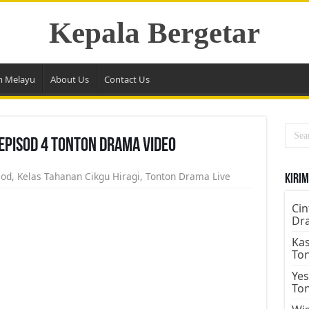
Kepala Bergetar
m Melayu
About Us
Contact Us
Episod 4 Tonton Drama Video
sod
,
Kelas Tahanan Cikgu Hiragi
,
Tonton Drama Live
Kirim
Cin
Dr
Kas
To
Yes
To