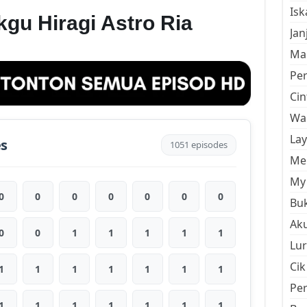
Is
gu Hiragi Astro Ria
Jan
Mal
Pe
Cin
Wan
La
es
1051 episodes
Men
My 
0
0
0
0
0
0
0
Buk
Aku
0
0
1
1
1
1
1
Lur
Cik
1
1
1
1
1
1
1
Pe
1
1
1
1
1
1
1