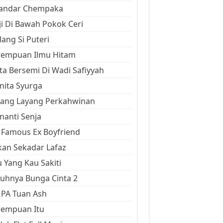
kandar Chempaka
ji Di Bawah Pokok Ceri
ang Si Puteri
rempuan Ilmu Hitam
ta Bersemi Di Wadi Safiyyah
ita Syurga
yang Layang Perkahwinan
anti Senja
Famous Ex Boyfriend
an Sekadar Lafaz
 Yang Kau Sakiti
uhnya Bunga Cinta 2
 PA Tuan Ash
rempuan Itu