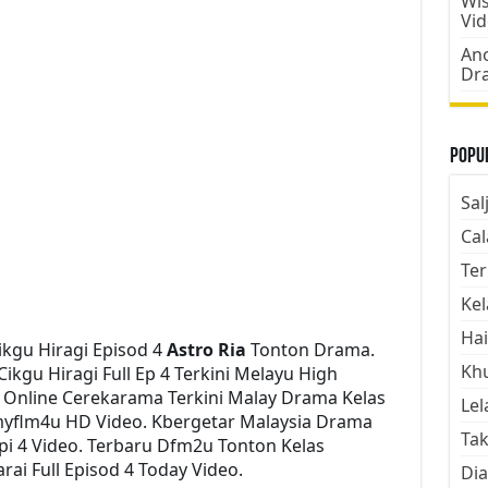
Wis
Vi
Ano
Dr
Popul
Sal
Cal
Ter
Kel
Hai
kgu Hiragi Episod 4
Astro Ria
Tonton Drama.
Kh
gu Hiragi Full Ep 4 Terkini Melayu High
h Online Cerekarama Terkini Malay Drama Kelas
Lel
myflm4u HD Video. Kbergetar Malaysia Drama
Tak
Epi 4 Video. Terbaru Dfm2u Tonton Kelas
ai Full Episod 4 Today Video.
Dia