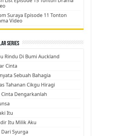
h List Episode 15 Tonton Drama
deo
m Suraya Episode 11 Tonton
ama Video
ar Series
ju Rindu Di Bumi Auckland
ar Cinta
nyata Sebuah Bahagia
as Tahanan Cikgu Hiragi
 Cinta Dengarkanlah
unsa
aki Itu
dir Itu Milik Aku
 Dari Syurga