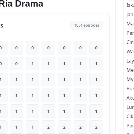
o Ria Drama
Is
Jan
Mal
es
1051 episodes
Pe
Cin
0
0
0
0
0
0
0
Wan
La
0
0
1
1
1
1
1
Men
My 
1
1
1
1
1
1
1
Buk
1
1
1
1
1
1
1
Aku
Lur
1
1
1
1
1
1
1
Cik
Pe
1
1
1
2
2
2
2