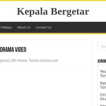
Kepala Bergetar
m Melayu
About Us
Contact Us
n Drama Video
Episod
,
Ofis Politik
,
Tonton Drama Live
Kirim
Yes
To
Kas
To
Cin
Dr