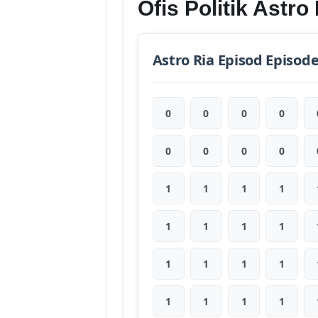
Ofis Politik Astr
Astro Ria Episod Episod
0
0
0
0
0
0
0
0
1
1
1
1
1
1
1
1
1
1
1
1
1
1
1
1