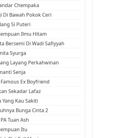
kandar Chempaka
ji Di Bawah Pokok Ceri
ang Si Puteri
rempuan Ilmu Hitam
ta Bersemi Di Wadi Safiyyah
ita Syurga
yang Layang Perkahwinan
anti Senja
Famous Ex Boyfriend
an Sekadar Lafaz
 Yang Kau Sakiti
uhnya Bunga Cinta 2
 PA Tuan Ash
rempuan Itu