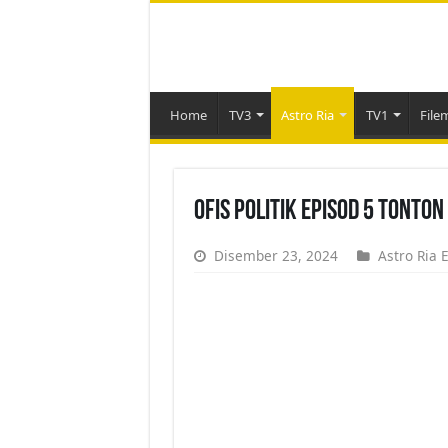
Home
TV3
Astro Ria
TV1
File
Ofis Politik Episod 5 Tonto
Disember 23, 2024
Astro Ria 