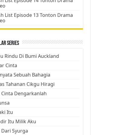
h List Episode 14 Tonton Drama
deo
h List Episode 13 Tonton Drama
deo
ar Series
ju Rindu Di Bumi Auckland
ar Cinta
nyata Sebuah Bahagia
as Tahanan Cikgu Hiragi
 Cinta Dengarkanlah
unsa
aki Itu
dir Itu Milik Aku
 Dari Syurga