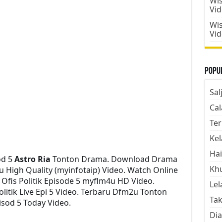
Wis
Vi
Wis
Vi
Popul
Sal
Cal
Ter
Kel
Hai
od 5
Astro Ria
Tonton Drama. Download Drama
Kh
ayu High Quality (myinfotaip) Video. Watch Online
Ofis Politik Episode 5 myflm4u HD Video.
Lel
litik Live Epi 5 Video. Terbaru Dfm2u Tonton
Tak
pisod 5 Today Video.
Dia