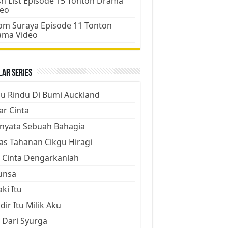
h List Episode 15 Tonton Drama
deo
m Suraya Episode 11 Tonton
ama Video
ar Series
ju Rindu Di Bumi Auckland
ar Cinta
nyata Sebuah Bahagia
as Tahanan Cikgu Hiragi
 Cinta Dengarkanlah
unsa
aki Itu
dir Itu Milik Aku
 Dari Syurga