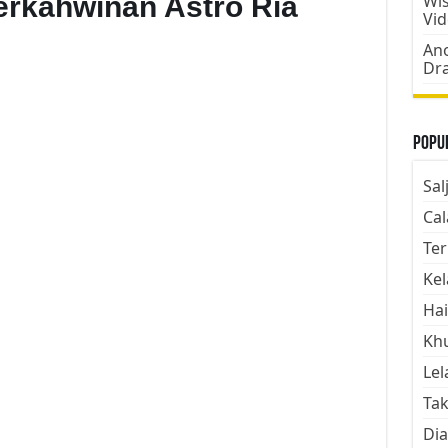
rkahwinan Astro Ria
Wis
Vi
Ano
Dr
Popul
Sal
Cal
Ter
Kel
Hai
Kh
Lel
Tak
Dia