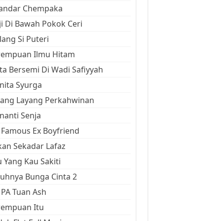
kandar Chempaka
ji Di Bawah Pokok Ceri
ang Si Puteri
rempuan Ilmu Hitam
ta Bersemi Di Wadi Safiyyah
ita Syurga
yang Layang Perkahwinan
anti Senja
Famous Ex Boyfriend
an Sekadar Lafaz
 Yang Kau Sakiti
uhnya Bunga Cinta 2
 PA Tuan Ash
rempuan Itu