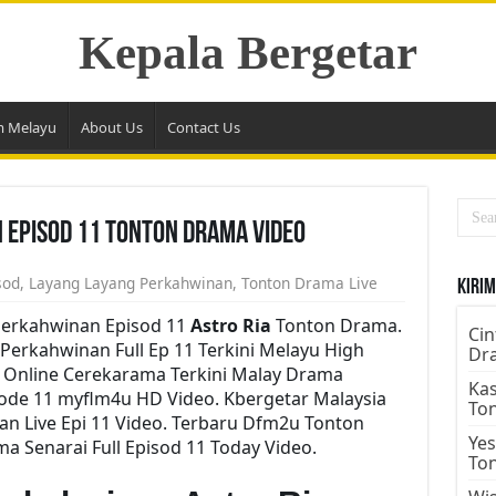
Kepala Bergetar
m Melayu
About Us
Contact Us
 Episod 11 Tonton Drama Video
sod
,
Layang Layang Perkahwinan
,
Tonton Drama Live
Kirim
erkahwinan Episod 11
Astro Ria
Tonton Drama.
Cin
erkahwinan Full Ep 11 Terkini Melayu High
Dr
h Online Cerekarama Terkini Malay Drama
Kas
ode 11 myflm4u HD Video. Kbergetar Malaysia
To
n Live Epi 11 Video. Terbaru Dfm2u Tonton
Yes
 Senarai Full Episod 11 Today Video.
To