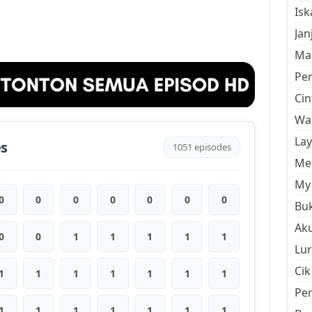
Is
Jan
Mal
Pe
Cin
Wan
La
es
1051 episodes
Men
My 
0
0
0
0
0
0
0
Buk
Aku
0
0
1
1
1
1
1
Lur
Cik
1
1
1
1
1
1
1
Pe
1
1
1
1
1
1
1