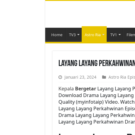
Home
TV3
Astro Ria
TV1
File
Layang Layang Perkahwinan
Januari 23, 2024
Astro Ria Epi
Kepala
Bergetar
Layang Layang P
Download Drama Layang Layang P
Quality (myinfotaip) Video. Watc
Layang Layang Perkahwinan Epis
Drama Layang Layang Perkahwina
Layang Layang Perkahwinan Drama