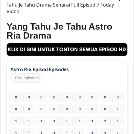
Tahu Je Tahu Drama Senarai Full Episod 7 Today
Video.
Yang Tahu Je Tahu Astro
Ria Drama
Astro Ria Episod Episodes
1051 episodes
0
0
0
0
0
0
0
0
0
0
0
0
0
0
0
0
0
1
1
1
1
1
1
1
1
1
1
1
1
1
1
1
1
1
1
1