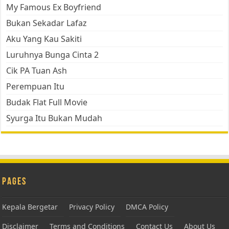
My Famous Ex Boyfriend
Bukan Sekadar Lafaz
Aku Yang Kau Sakiti
Luruhnya Bunga Cinta 2
Cik PA Tuan Ash
Perempuan Itu
Budak Flat Full Movie
Syurga Itu Bukan Mudah
Pages
Kepala Bergetar
Privacy Policy
DMCA Policy
Disclaimer
Terms and Conditions
Contact Us
About Us