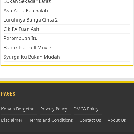
Bukan Sekadar Lafaz
Aku Yang Kau Sakiti
Luruhnya Bunga Cinta 2
Cik PA Tuan Ash
Perempuan Itu
Budak Flat Full Movie
Syurga Itu Bukan Mudah
Pages
Kepala Bergetar
Privacy Policy
DMCA Policy
Disclaimer
Terms and Conditions
Contact Us
About Us