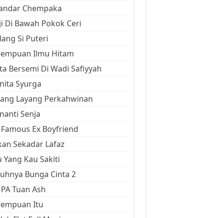
kandar Chempaka
ji Di Bawah Pokok Ceri
ang Si Puteri
rempuan Ilmu Hitam
ta Bersemi Di Wadi Safiyyah
ita Syurga
yang Layang Perkahwinan
anti Senja
Famous Ex Boyfriend
an Sekadar Lafaz
 Yang Kau Sakiti
uhnya Bunga Cinta 2
 PA Tuan Ash
rempuan Itu