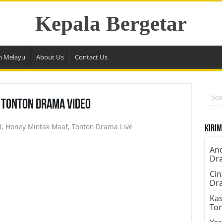
Kepala Bergetar
m Melayu
About Us
Contact Us
 Tonton Drama Video
d
,
Honey Mintak Maaf
,
Tonton Drama Live
Kirim
Ano
Dr
Cin
Dr
Kas
To