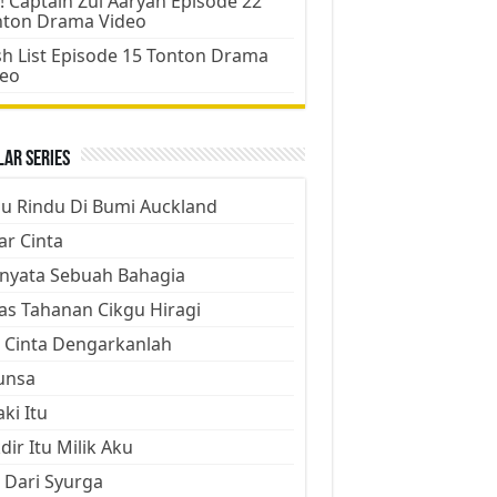
! Captain Zul Aaryan Episode 22
nton Drama Video
h List Episode 15 Tonton Drama
deo
ar Series
ju Rindu Di Bumi Auckland
ar Cinta
nyata Sebuah Bahagia
as Tahanan Cikgu Hiragi
 Cinta Dengarkanlah
unsa
aki Itu
dir Itu Milik Aku
 Dari Syurga