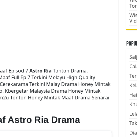
Yes
To
Wis
Vi
Popul
Sal
Cal
aaf Episod 7
Astro Ria
Tonton Drama.
Ter
f Full Ep 7 Terkini Melayu High Quality
e Cerekarama Terkini Malay Drama Honey Mintak
Kel
o. Kbergetar Malaysia Drama Honey Mintak
Hai
Dfm2u Tonton Honey Mintak Maaf Drama Senarai
Kh
Lel
f Astro Ria Drama
Tak
Dia