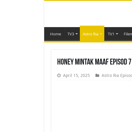
Home
TV3
Astro Ria
TV1
File
Honey Mintak Maaf Episod 7
April 15, 2025
Astro Ria Episo